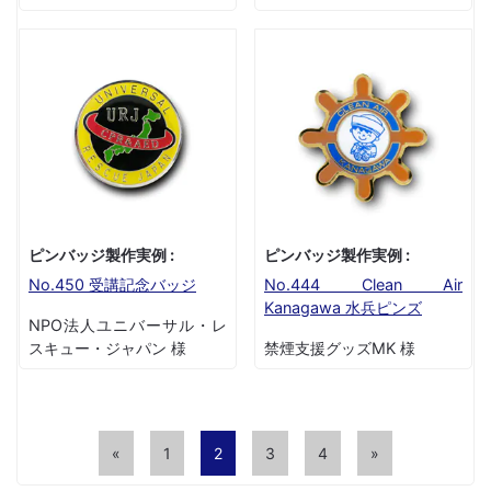
ピンバッジ製作実例 :
ピンバッジ製作実例 :
No.450 受講記念バッジ
No.444 Clean Air
Kanagawa 水兵ピンズ
NPO法人ユニバーサル・レ
スキュー・ジャパン 様
禁煙支援グッズMK 様
«
1
2
3
4
»