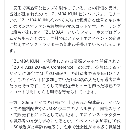
「安価で高品質なピンズを製作している」との評価を受け、
当社が託されたのは「ZUMBA KUN ピンバッジ」。モチー
フの「ZUMBA KUN(ズンバくん)」は愛嬌ある仕草とキレキ
レのダンスでファンも急増中のマスコットです。ネーミング
は誰もが楽しめる「ZUMBA®」というフィットネスプログラ
ムから取ったもので、同社ではフィットネスイベントの企画
に加えてインストラクターの育成も手掛けていらっしゃいま
す。
「ZUMBA KUN」が誕生したのは幕張メッセで開催された
「2014 Asia ZUMBA Conference」の会場。公募によるデ
ザインの決定では「ZUMBA®」の創始者であるBETOさん
や、このイベントに参加していた1500名の人たちが選考に当
たったそうです。こうして鮮烈なデビューを飾った緑色のマ
スコットは周囲からも期待を寄せられています。
一方、26mmサイズの仕様に仕上げられた完成品も、イベン
トでの無料配布やZUMBAウエアのノベルティ、同社のサイ
トで販売するグッズとして活用され、主にインストラクター
や愛好者の方がお求めになるとか。イベントの参加者は10代
～60歳過ぎと年齢も幅広く、性別では女性がやや多く職業は