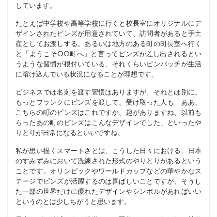
しています。
たとえば中学校や高等学校に行くと校長室にオリジナルにデ
ザインされたピンズが用意されていて、訪問者があると手土
産としてお渡しする。あるいは地方のある町の町長室へ行く
と「ようこそ○○町へ」と言ってピンズが差し出されるとい
うような習慣が根付いている、それくらいピンバッチが生活
に溶け込んでいる状況になることが理想です。
ビジネスでは名刺を渡す習慣はありますが、それとは別に、
もっとフランクにピンズを渡して、受け取った人も「ああ、
こちらの町のピンズはこれですか、趣がありますね。以前も
らったあの町のピンズはこんなデザインでした」といったや
りとりが日常になるといいですね。
私が思い描くスマートさとは、こうした日々における、日本
のすみずみにおいて洗練された形式のやりとりがあるという
ことです。オリンピックやワールドカップなどの華やかなス
テージでピンズが活躍するのは喜ばしいことですが、そうし
た一部の世界だけに優れたデザインやシンボルがあればいい
というのとは少しちがうと思います。