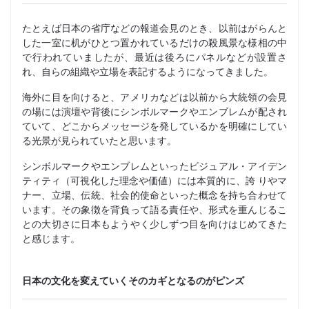
たとえば日本の省庁などの報道会見のとき、以前はがらんと
した一室に机がひとつ置かれているだけの殺風景な様相の中
で行われていましたが、最近は後ろにパネルなどが設置さ
れ、自らの組織や立場を表記するようになってきました。
海外に目を向けると、アメリカなどは以前から大統領の会見
の場には演壇や背後にシンボルマークやエンブレムが配され
ていて、どこからメッセージを発しているかを明確にしてい
る光景が見られていたと思います。
シンボルマークやエンブレムといったビジュアル・アイデン
ティティ（可視化した理念や価値）には本質的に、誇 りやマ
ナー、立場、伝統、社会的使命といった概念を持ち合わせて
います。その象徴を背負って語る責任や、形式を重んじるこ
との大切さに日本もようやく少しずつ目を向けはじめてきた
と感じます。
日本の文化を変えていくそのカギとなるのがピンズ