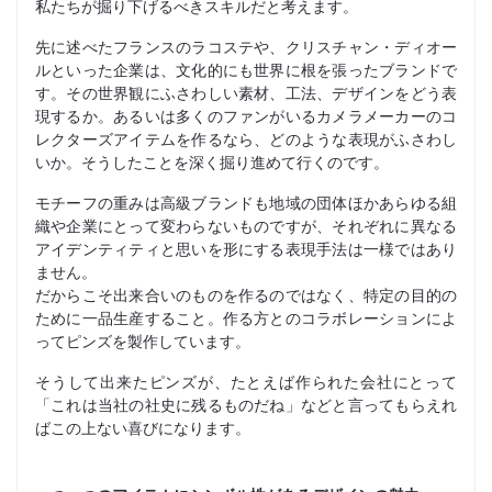
私たちが掘り下げるべきスキルだと考えます。
先に述べたフランスのラコステや、クリスチャン・ディオー
ルといった企業は、文化的にも世界に根を張ったブランドで
す。その世界観にふさわしい素材、工法、デザインをどう表
現するか。あるいは多くのファンがいるカメラメーカーのコ
レクターズアイテムを作るなら、どのような表現がふさわし
いか。そうしたことを深く掘り進めて行くのです。
モチーフの重みは高級ブランドも地域の団体ほかあらゆる組
織や企業にとって変わらないものですが、それぞれに異なる
アイデンティティと思いを形にする表現手法は一様ではあり
ません。
だからこそ出来合いのものを作るのではなく、特定の目的の
ために一品生産すること。作る方とのコラボレーションによ
ってピンズを製作しています。
そうして出来たピンズが、たとえば作られた会社にとって
「これは当社の社史に残るものだね」などと言ってもらえれ
ばこの上ない喜びになります。