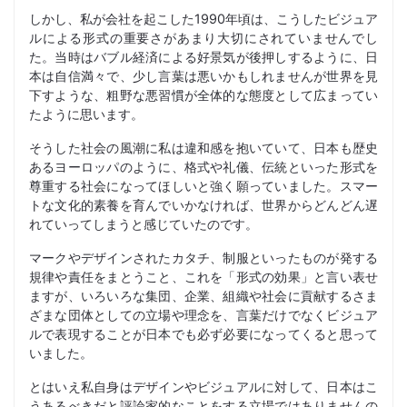
しかし、私が会社を起こした1990年頃は、こうしたビジュア
ルによる形式の重要さがあまり大切にされていませんでし
た。当時はバブル経済による好景気が後押しするように、日
本は自信満々で、少し言葉は悪いかもしれませんが世界を見
下すような、粗野な悪習慣が全体的な態度として広まってい
たように思います。
そうした社会の風潮に私は違和感を抱いていて、日本も歴史
あるヨーロッパのように、格式や礼儀、伝統といった形式を
尊重する社会になってほしいと強く願っていました。スマー
トな文化的素養を育んでいかなければ、世界からどんどん遅
れていってしまうと感じていたのです。
マークやデザインされたカタチ、制服といったものが発する
規律や責任をまとうこと、これを「形式の効果」と言い表せ
ますが、いろいろな集団、企業、組織や社会に貢献するさま
ざまな団体としての立場や理念を、言葉だけでなくビジュア
ルで表現することが日本でも必ず必要になってくると思って
いました。
とはいえ私自身はデザインやビジュアルに対して、日本はこ
うあるべきだと評論家的なことをする立場ではありませんの