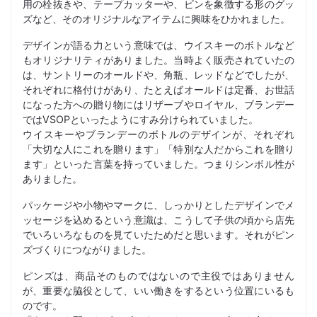
用の栓抜きや、テープカッターや、ビンを象徴する形のグッ
ズなど、そのオリジナルなアイテムに興味をひかれました。
デザインが語る力という意味では、ウイスキーのボトルなど
もオリジナリティがありました。当時よく販売されていたの
は、サントリーのオールドや、角瓶、レッドなどでしたが、
それぞれに格付けがあり、たとえばオールドは定番、お世話
になった方への贈り物にはリザーブやロイヤル、ブランデー
ではVSOPといったようにすみ分けられていました。
ウイスキーやブランデーのボトルのデザインが、それぞれ
「大切な人にこれを贈ります」「特別な人だからこれを贈り
ます」といった言葉を持っていました。つまりシンボル性が
ありました。
パッケージや小物やマークに、しっかりとしたデザインでメ
ッセージを込めるという意識は、こうして子供の頃から店先
でいろいろなものを見ていたためだと思います。それがピン
ズづくりにつながりました。
ピンズは、商品そのものではないので主役ではありません
が、重要な脇役として、いい働きをするという位置にいるも
のです。