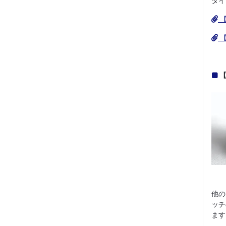
タイ
【
【
他の
ッチ
ます