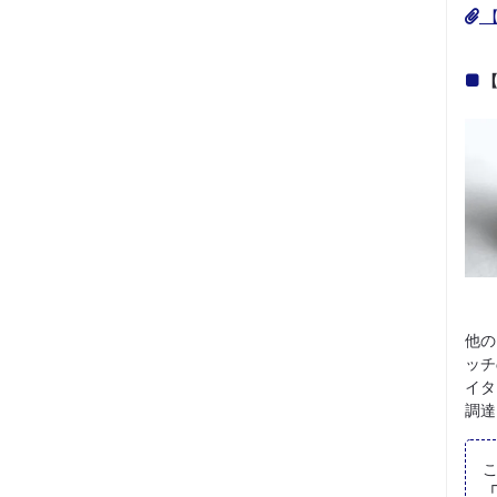
【
他の
ッチ
イタ
調達