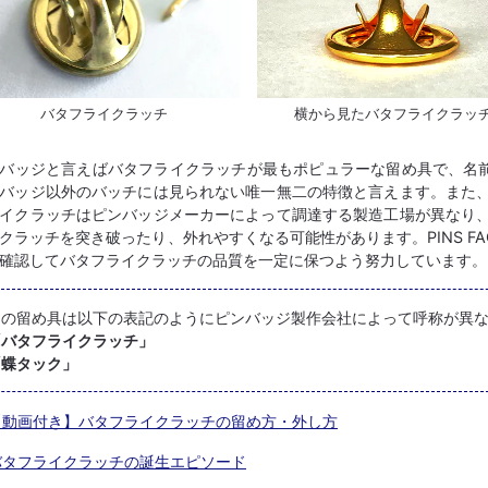
バタフライクラッチ
横から見たバタフライクラッ
バッジと言えばバタフライクラッチが最もポピュラーな留め具で、名前
バッジ以外のバッチには見られない唯一無二の特徴と言えます。また
イクラッチはピンバッジメーカーによって調達する製造工場が異なり
クラッチを突き破ったり、外れやすくなる可能性があります。PINS F
確認してバタフライクラッチの品質を一定に保つよう努力しています。
この留め具は以下の表記のようにピンバッジ製作会社によって呼称が異
「バタフライクラッチ」
「蝶タック」
動画付き】バタフライクラッチの留め方・外し方
タフライクラッチの誕生エピソード