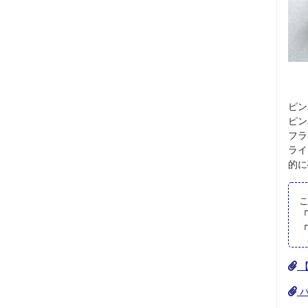
ピン
ピン
フラ
ライ
的に
【
バ