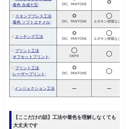
◎
DIC、PANTONE
(着色:合成七宝)
◎
◯
3.
スタンププレス工法
DIC、PANTONE
エポキシ樹脂なし△
(着色:ソフトエナメル)
◎
◯
4.
エッチング工法
DIC、PANTONE
エポキシ樹脂なし△
◯
5.
プリント工法
◯
CMYK
(オフセットプリント)
◎
6.
プリント工法
◯
DIC、PANTONE
(レーザープリント)
7.
インジェクション工法
―
―
【ここだけの話】工法や着色を理解しなくても
大丈夫です