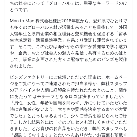
ちの社会にとって「グローバル」は、重要なキーワードのひ
とつです。
Man to Man 株式会社様は2018年度から、愛知県でひとりで
も多くのグローバル人材が活躍出来ることを目指して、外国
人留学生と県内企業の相互理解と交流機会を促進する「留学
生地域定着・活躍促進事業」を県より受託し運営されていま
す。そこで、このたびは海外からの学生が愛知県で学ぶ魅力
や、企業、および社会人の魅力を発信し共有するための証と
して、事業に参画された方々に配布するためのピンズを製作
されました。
ピンズファクトリーにご依頼いただいた理由は、ホームペー
ジをご覧になってご連絡されたご担当者様が、弊社スタッフ
のアドバイスや人柄に好印象を持たれたためとのこと。製作
にあたってはモチーフとなるロゴは決まっていましたが、
「男性、女性、年齢や国籍を問わず、身につけていただいた
時に違和感がないよう、大きさや質感を決定するまでが大変
でした」とおっしゃるように、少々ご苦労を感じられたご様
子。しかし結果的には「そのプロセスも楽しくさせていただ
きました」とお喜びのお言葉をいただき、弊社スタッフヘも
「感謝しております」とたいへんありがたいお言葉も頂戴す