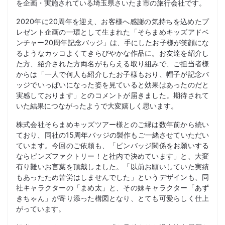
を企画・実施されている埼玉県さいたま市の旅行会社です。
2020年に20周年を迎え、お客様へ感謝の気持ちを込めたプ
レゼント企画の一環として生まれた「そらまめキッズアドベ
ンチャー20周年記念バッジ」は、手にしたお子様が笑顔にな
るようなカッコよくてきらびやかな作品に。お友達を紹介し
た方、紹介された方両名がもらえる取り組みで、ご担当者様
からは「一人で何人も紹介したお子様もおり、帽子が記念バ
ッジでいっぱいになった姿を見ていると効果はあったのだと
実感しております」とのコメントが届きました。期待されて
いた結果につながったようで大変嬉しく思います。
株式会社そらまめキッズツアー様とのご縁は数年前から続い
ており、同社の15周年バッジの製作もご一緒させていただい
ています。今回のご依頼も、「ピンバッジ関係をお願いする
ならピンズファクトリー！と社内で決めています」と、大変
有り難いお言葉を頂戴しました。「以前お願いしていた実績
もあったため苦労はしませんでした」というデザインも、同
社キャラクターの「まめ太」と、その妹キャラクター「あず
きちゃん」が寄り添った構図となり、とても可愛らしく仕上
がっています。