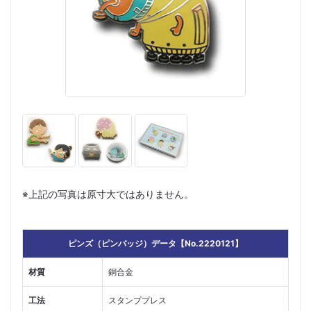
※上記の写真は原寸大ではありません。
ピンズ（ピンバッジ）データ【No.2220121】
材質
銅合金
工法
スタンププレス