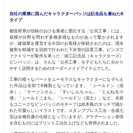
自社の業務に因んだキャラクターバッジは記念品も兼ねた6
タイプ
都道府県が信頼のおける業者に委託する「公共工事」には、
規模や分野を問わず多種多様なものがあって驚かされます
が、建築業を運営する今回のお客様が依頼されたのは、浸水
被害を軽減する目的で行われた下水管の設置工事。ピンズフ
ァクトリーが製作を承った「竣工記念品（キャラクターズ）
ピンバッジ」は、そんな「公共工事」を子どもたちに分かり
やすく説明するためのオーダーメイドアイテムでした。
工事の様々なパートをユーモラスなキャラクターになぞらえ
た作品は全部で6種類となっています。「シールドン（泥
水）」「ケーソンさん」「すいしんちゃん」「とんねる小
僧」「シールドこまち」「シールドン（泥土）」など、名前
もユニークなピンバッジのモチーフは絵本風のタッチで描か
れた可愛らしいイラストです。スタンププレス工法・合成七
宝は全種共通の仕様となっていますが、グラデーション表現
を含むものにはプリント工法仕上げなども併用されました。