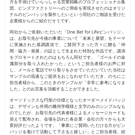
方を手掛けていらっしゃる営業戦略のプロフェッショナル集
団。ピンズファクトリーへのご用命を実現させたのはオリジ
ナルのピンバッジを製作したいという同社のご相談を受けた
企業様からのご紹介だそうです。
同社からご依頼いただいた「One Bet for Lifeピンバッジ」
は、お取引先が今後の事業について「未来と展望」をテーマ
に実施された基調講演で、ご賛同下さった方々に贈る「仲
間・協力・発展」の証として生まれた特別な作品です。講演
をプロモートされたのはもちろん同社です。「ゴールドの金
属部分を取り入れたかった」というご担当者様のお声に対
し、メールと電話でやり取りをさせていただいていた当社は
サンプルの迅速なご提供をおこなわせていただき、のちにご
担当者様から、このときのサンプルが「非常に参考になりま
した」とのお言葉を頂戴することができました。
オーソドックスな円形の仕様となったオーダーメイドバッジ
は、デザインも外周の幾何学模様と文字のみのシンプルなも
のでしたが、お取引先の代表者様によるメッセージカードも
添えて配布され、会場を訪れた各企業・会社の方々からも大
変好評だったようです。「事業にご賛同いただける方がピン
バッジを着けて活動して下さると嬉しい」とご担当者様。続