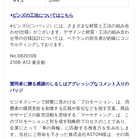
サイズ
20mm
ピンズの工法についてはこちら
※ピンズ(ピンバッジ）には、さまざまな材質と工法の組み合
わせ(仕様）がございます。デザインと材質・工法の組み合わ
せ等の仕様設計については、ベテランの担当者が的確にコン
サルティングしております。
No.0820109
2106-A12 東京都
賛同者に贈る感謝のしるしはアグレッシブなコメント入りの
バッジ
ビジネスシーンで頻繁に見かける「プロモーション」は、消
費者の購買意欲を刺激する広報や宣伝などを指す言葉。商品
やサービスの販売活動を意味する「マーケティング」は、こ
のプロモーションと対を成す戦略的プロセスのことであり、
企業にとって「車の両輪」に匹敵する推進力を生み出しま
す。当社にご用命を下さった株式会社ASTON様は、その両