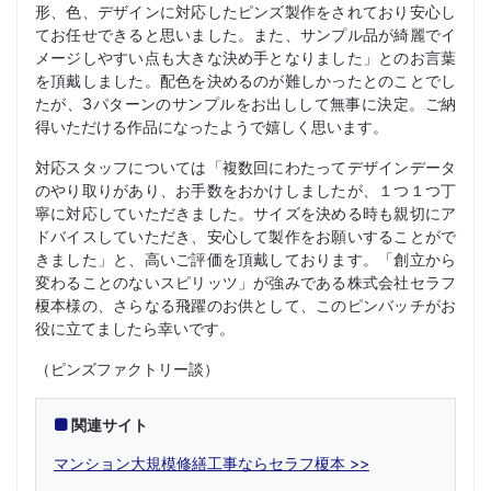
形、色、デザインに対応したピンズ製作をされており安心し
てお任せできると思いました。また、サンプル品が綺麗でイ
メージしやすい点も大きな決め手となりました」とのお言葉
を頂戴しました。配色を決めるのが難しかったとのことでし
たが、3パターンのサンプルをお出しして無事に決定。ご納
得いただける作品になったようで嬉しく思います。
対応スタッフについては「複数回にわたってデザインデータ
のやり取りがあり、お手数をおかけしましたが、１つ１つ丁
寧に対応していただきました。サイズを決める時も親切にア
ドバイスしていただき、安心して製作をお願いすることがで
きました」と、高いご評価を頂戴しております。「創立から
変わることのないスピリッツ」が強みである株式会社セラフ
榎本様の、さらなる飛躍のお供として、このピンバッチがお
役に立てましたら幸いです。
（ピンズファクトリー談）
関連サイト
マンション大規模修繕工事ならセラフ榎本