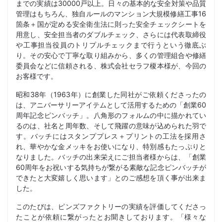
までの実績は30000戸以上。日々の基本的な安全対策や品質
管理はもちろん、独自ルールのマンション大規模修繕工事16
箇条＋国が定める安全衛生法に則った安全チェックシートを
用意し、安全担当者のダブルチェック、さらには代表取締役
や工事担当役員のトリプルチェックまで行うという徹底ぶ
り。その安心で丁寧な取り組みから、多くの管理組合や修繕
委員会などに信頼される、株式会社セラフ榎本様が、今回の
お客様です。
昭和38年（1963年）に創業した同社がご依頼くださったの
は、アニバーサリーアイテムとして活用するための「創業60
周年記念ピンバッチ」。八角形のフォルムの中に描かれてい
るのは、社名と周年数、そして飛躍の意味が込められた羽で
す。バッチにはスタンププレス＋プリントの工法を採用さ
れ、華やかな金メッキをお使いになり、特別感もたっぷりと
なりました。バッチの出来栄えにご担当者様からは、「創業
60周年をお祝いする気持ちが繋がる素敵な記念ピンバッチが
できたと大変嬉しく思います」とのご感想を頂く事が出来ま
した。
このたびは、ピンズファクトリーの実績を評価してくださっ
たことが依頼に繋がったとお聞きしております。「様々な