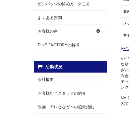
ピンバッジの留め方・外し方
着
よくある質問
メ
お客様の声
サ
PINS FACTORYの特徴
ピ
※ピ
な材
活動状況
ざい
み合
会社概要
テラ
ング
お客様担当スタッフの紹介
No.
22
映画・テレビなどへの協賛活動