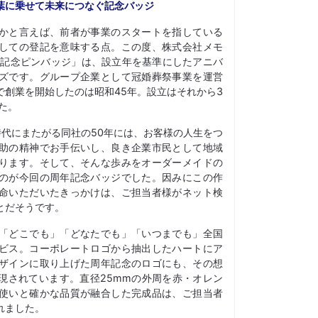
葉に乗せて未来につなぐ記念バッジ
かと言えば、前者が事業のスタートを指している
しての登記を意味する点。この度、株式会社メモ
年記念ピンバッジ」は、設立年を基準にしたアニバ
ズです。グループ企業として冠婚葬祭事業を運営
で創業を開始したのは昭和45年。設立はそれから3
た。
時代にまたがる同社の50年には、お客様の人生をつ
助の精神でお手伝いし、良き企業市民として地域
ります。そして、そんな歩みをオーダーメイドの
のが今回の周年記念バッジでした。因みにこの作
命いただいたきっかけは、ご担当者様がネット検
とだそうです。
「どこでも」「どなたでも」「いつまでも」全国
ビス。コーポレートロゴから抽出したハートにア
ザインに取り上げた周年記念のロゴにも、その想
現されています。直径25mmの外周を赤・オレン
使いと確かな品質が融合した完成品は、ご担当者
れました。