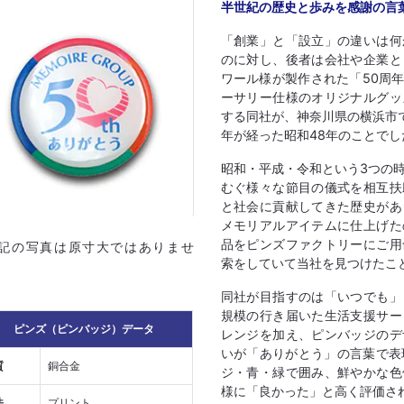
半世紀の歴史と歩みを感謝の言
「創業」と「設立」の違いは何
のに対し、後者は会社や企業と
ワール様が製作された「50周
ーサリー仕様のオリジナルグッ
する同社が、神奈川県の横浜市
年が経った昭和48年のことでし
昭和・平成・令和という3つの
むぐ様々な節目の儀式を相互扶
と社会に貢献してきた歴史があ
メモリアルアイテムに仕上げた
品をピンズファクトリーにご用
上記の写真は原寸大ではありませ
索をしていて当社を見つけたこ
同社が目指すのは「いつでも」
規模の行き届いた生活支援サー
ピンズ（ピンバッジ）データ
レンジを加え、ピンバッジのデ
いが「ありがとう」の言葉で表
質
銅合金
ジ・青・緑で囲み、鮮やかな色
様に「良かった」と高く評価さ
法
プリント