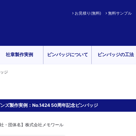
お見積り(無料)
無料サンプル
社章製作実例
ピンバッジについて
ピンバッジの工法
バッジ
ンズ製作実例：No.1424 50周年記念ピンバッジ
社・団体名】株式会社メモワール