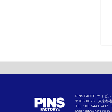
PINS FACTORY（
〒108-0073 東京都
TEL：03-5441-7417 
Mail：
info@pins.co.jp