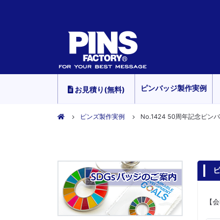
ピンバッジ製作実例
お見積り(無料)
ピンズ製作実例
No.1424 50周年記念ピン
ピ
【会