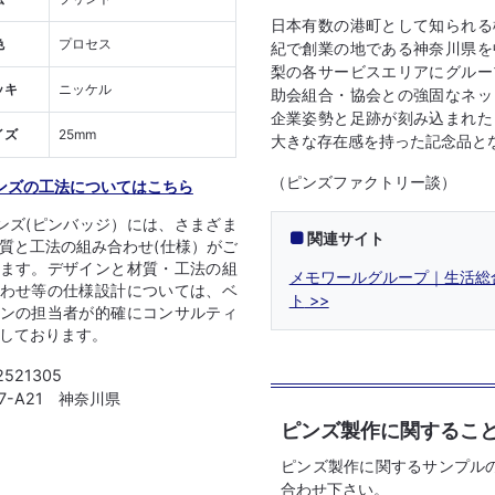
日本有数の港町として知られる
色
プロセス
紀で創業の地である神奈川県を
梨の各サービスエリアにグルー
ッキ
ニッケル
助会組合・協会との強固なネッ
企業姿勢と足跡が刻み込まれた
イズ
25mm
大きな存在感を持った記念品と
（ピンズファクトリー談）
ンズの工法についてはこちら
ンズ(ピンバッジ）には、さまざま
関連サイト
質と工法の組み合わせ(仕様）がご
ます。デザインと材質・工法の組
メモワールグループ｜生活総
わせ等の仕様設計については、ベ
ト
ンの担当者が的確にコンサルティ
しております。
2521305
07-A21 神奈川県
ピンズ製作に関するこ
ピンズ製作に関するサンプル
合わせ下さい。