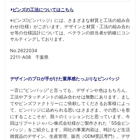
ピンズの工法についてはこちら
※ピンズ(ピンバッジ）には、さまざまな材質と工法の組み合
わせ(仕様）がございます。デザインと材質・工法の組み合わ
せ等の仕様設計については、ベテランの担当者が的確にコン
サルティングしております。
No.2622034
2211-A08 千葉県
デザインのプロが手がけた重厚感たっぷりなピンバッジ
一言に“ピンバッジ”と言っても、デザインや色はもちろん、
工法やアタッチメントの組み合わせは無数にあります。まし
てやピンズファクトリーにご依頼してくださるお客様によっ
て、ピンバッジに込められる思いはさまざま。その思いを形
にすることこそが、我々のミッションだと思っています。今
回はリブートジャパン株式会社様がご製作された「SS会ピン
バッジ」をご紹介します。同社の事業内容は、時計など生活
雑貨品のデザイン、生産管理、販売（ODM受託専門）。デザ