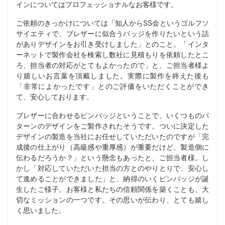
インについてはプロフェッショナルなお客様です。
ご依頼のきっかけについては「知人からSS会というゴルフソ
サイエティで、ブレザーに似合うバッジを作りたいという話
がありデザインをお引き受けしました」とのこと。「インタ
ーネットで製作会社を検索し数社に見積もりを依頼したとこ
ろ、担当者の対応がとてもよかったので」と、ご担当者様よ
り嬉しいお言葉を頂戴しました。実際に製作を終えた後も
「非常によかったです」とのご評価をいただくことができ
て、安心しております。
ブレザーに合わせるピンバッジということで、いくつものパ
ターンのデザインをご製作されたそうです。ついに決定した
デザインの製造を当社にお任せしていただいたのですが「完
成後の仕上がり（高級感や重厚感）が重要だけど、製造側に
伝わるだろうか？」という懸念もあったと、ご担当者様。し
かし「対応していただいた担当の方とのやりとりで、安心し
て進めることができました」と、納得のいくピンバッジが誕
生したご様子。お客様と私たちの信頼関係を築くことも、大
切なミッションの一つです。その思いが伝わり、とても嬉し
く思いました。