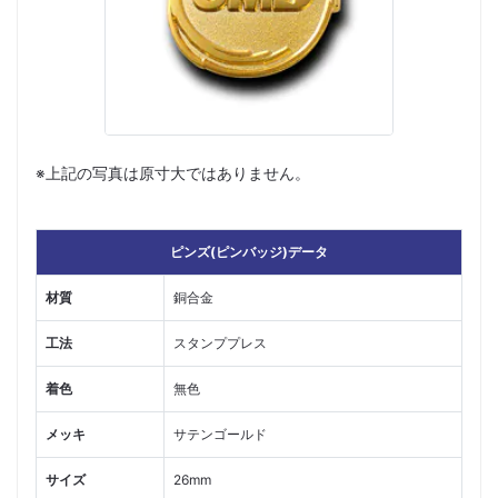
※上記の写真は原寸大ではありません。
ピンズ(ピンバッジ)データ
材質
銅合金
工法
スタンププレス
着色
無色
メッキ
サテンゴールド
サイズ
26mm