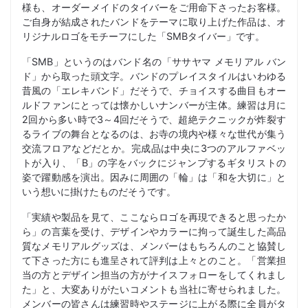
様も、オーダーメイドのタイバーをご用命下さったお客様。
ご自身が結成されたバンドをテーマに取り上げた作品は、オ
リジナルロゴをモチーフにした「SMBタイバー」です。
「SMB」というのはバンド名の「ササヤマ メモリアル バン
ド」から取った頭文字。バンドのプレイスタイルはいわゆる
昔風の「エレキバンド」だそうで、チョイスする曲目もオー
ルドファンにとっては懐かしいナンバーが主体。練習は月に
2回から多い時で3～4回だそうで、超絶テクニックが炸裂す
るライブの舞台となるのは、お寺の境内や様々な世代が集う
交流フロアなどだとか。完成品は中央に3つのアルファベッ
トが入り、「B」の字をバックにジャンプするギタリストの
姿で躍動感を演出。因みに周囲の「輪」は「和を大切に」と
いう想いに掛けたものだそうです。
「実績や製品を見て、ここならロゴを再現できると思ったか
ら」の言葉を受け、デザインやカラーに拘って誕生した高品
質なメモリアルグッズは、メンバーはもちろんのこと協賛し
て下さった方にも進呈されて評判は上々とのこと。「営業担
当の方とデザイン担当の方がナイスフォローをしてくれまし
た」と、大変ありがたいコメントも当社に寄せられました。
メンバーの皆さんは練習時やステージに上がる際に全員がタ