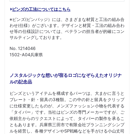
ピンズの工法についてはこちら
※ピンズ(ピンバッジ）には、さまざまな材質と工法の組み合
わせ(仕様）がございます。デザインと材質・工法の組み合わ
せ等の仕様設計については、ベテランの担当者が的確にコン
サルティングしております。
No. 1214046
1502-A04兵庫県
ノスタルジックな想いが宿るロゴになぞらえたオリジナ
ルの記念品
ピンズというアイテムを構成するパーツは、大まかに言うと
プレート・針・留具の3種類。この中の針と留具をクリップ
に仕様変更したものが、メンズファッション小物を代表する
「タイバー」です。当社はピンズの専門メーカーですが、ご
依頼主からのリクエストによって、タイバーの製作を承るこ
ともあります。兵庫県三田市で有限会社プランニングシンプ
ルを経営し、各種デザインやSP戦略などを手がける小山丈司