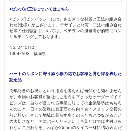
ピンズの工法についてはこちら
※ピンズ(ピンバッジ）には、さまざまな材質と工法の組み合
わせ(仕様）がございます。デザインと材質・工法の組み合わ
せ等の仕様設計については、ベテランの担当者が的確にコン
サルティングしております。
No. 0415110
1604-A02 福岡県
ハートのリボンに寄り添う桜の花でお客様と育む絆を表した
記念品
周年記念のお祝いという用途を考えれば当然かも知れません
が、今回のお客様が当社にご用命を下さったオーダーメイド
ピンズは、自らが営まれる事業に対しての企業姿勢はもちろ
んのこと、日々の業務に真正面から向き合うスタッフ全員の
熱い想い、そして地域に暮らす多くの人たちとつながること
の大切さなど、アニバーサリーという言葉だけでは片付けら
れないこだわりを、わずか25mmのサイズ一杯に詰め込んだ