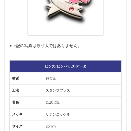
※上記の写真は原寸大ではありません。
ピンズ(ピンバッジ)データ
材質
銅合金
工法
スタンププレス
着色
合成七宝
メッキ
サテンニッケル
サイズ
25mm