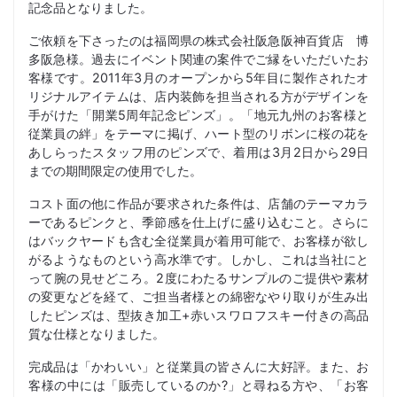
記念品となりました。
ご依頼を下さったのは福岡県の株式会社阪急阪神百貨店 博
多阪急様。過去にイベント関連の案件でご縁をいただいたお
客様です。2011年3月のオープンから5年目に製作されたオ
リジナルアイテムは、店内装飾を担当される方がデザインを
手がけた「開業5周年記念ピンズ」。「地元九州のお客様と
従業員の絆」をテーマに掲げ、ハート型のリボンに桜の花を
あしらったスタッフ用のピンズで、着用は3月2日から29日
までの期間限定の使用でした。
コスト面の他に作品が要求された条件は、店舗のテーマカラ
ーであるピンクと、季節感を仕上げに盛り込むこと。さらに
はバックヤードも含む全従業員が着用可能で、お客様が欲し
がるようなものという高水準です。しかし、これは当社にと
って腕の見せどころ。2度にわたるサンプルのご提供や素材
の変更などを経て、ご担当者様との綿密なやり取りが生み出
したピンズは、型抜き加工+赤いスワロフスキー付きの高品
質な仕様となりました。
完成品は「かわいい」と従業員の皆さんに大好評。また、お
客様の中には「販売しているのか?」と尋ねる方や、「お客