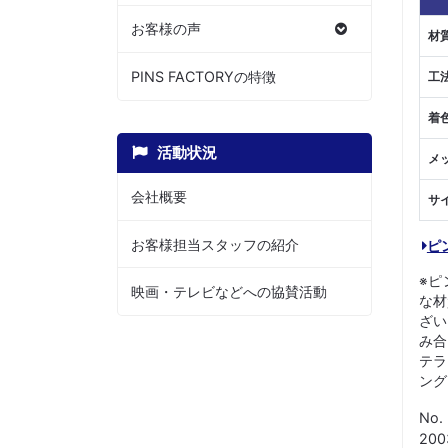
お客様の声
材
PINS FACTORYの特徴
工
着
活動状況
メ
会社概要
サ
お客様担当スタッフの紹介
ピ
※ピ
映画・テレビなどへの協賛活動
な材
ざい
み合
テラ
ング
No.
20