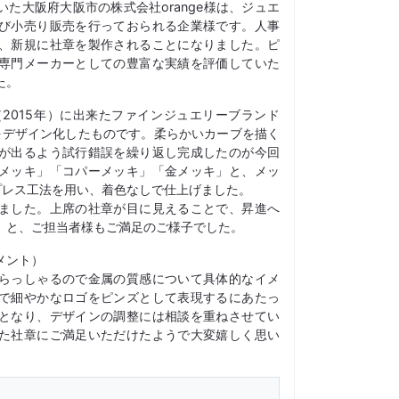
た大阪府大阪市の株式会社orange様は、ジュエ
び小売り販売を行っておられる企業様です。人事
、新規に社章を製作されることになりました。ピ
専門メーカーとしての豊富な実績を評価していた
た。
（2015年）に出来たファインジュエリーブランド
「a」をデザイン化したものです。柔らかいカーブを描く
が出るよう試行錯誤を繰り返し完成したのが今回
メッキ」「コパーメッキ」「金メッキ」と、メッ
プレス工法を用い、着色なしで仕上げました。
ました。上席の社章が目に見えることで、昇進へ
」と、ご担当者様もご満足のご様子でした。
メント）
らっしゃるので金属の質感について具体的なイメ
で細やかなロゴをピンズとして表現するにあたっ
となり、デザインの調整には相談を重ねさせてい
た社章にご満足いただけたようで大変嬉しく思い