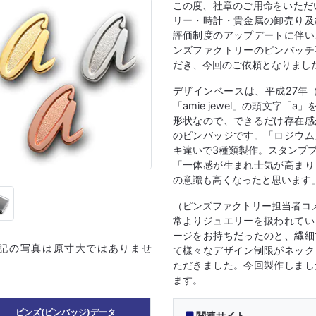
この度、社章のご用命をいただい
リー・時計・貴金属の卸売り及
評価制度のアップデートに伴い
ンズファクトリーのピンバッチ
だき、今回のご依頼となりまし
デザインベースは、平成27年
「amie jewel」の頭文字
形状なので、できるだけ存在感
のピンバッジです。「ロジウム
キ違いで3種類製作。スタンプ
「一体感が生まれ士気が高まり
の意識も高くなったと思います
（ピンズファクトリー担当者コ
常よりジュエリーを扱われてい
ージをお持ちだったのと、繊細
上記の写真は原寸大ではありませ
て様々なデザイン制限がネック
ただきました。今回製作しまし
ます。
ピンズ(ピンバッジ)データ
関連サイト