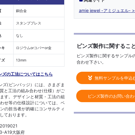
amie jewel -アミジュエル-
質
銅合金
法
スタンププレス
色
なし
ピンズ製作に関するこ
ッキ
ロジウムorコパーor金
ピンズ製作に関するサンプル
イズ
13mm
合わせ下さい。
ンズの工法についてはこちら
無料サンプルを申込
ンズ(ピンバッジ）には、さまざま
質と工法の組み合わせ(仕様）がご
ピンズ製作のお問い合わ
ます。デザインと材質・工法の組
わせ等の仕様設計については、ベ
ンの担当者が的確にコンサルティ
しております。
 2019021
03-A19大阪府