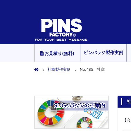
ピンバッジ製作実例
お見積り(無料)
社章製作実例
No.485 社章
社
【会