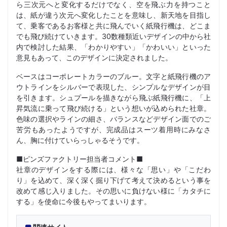
ら三次元へと変化するだけでなく、空を飛ぶ力を持つこと
は、紙が違う次元へ変化したことを意味し、新天地を目指し
て、乗客であるお客様と共に飛んでいく紙飛行機は、どこま
でも飛び続けていきます。30数種類近いデザインの中から社
内で検討した結果、「わかりやすい」「かわいい」といった
意見もあって、このデザインに決定されました。
ベースはコーポレートカラーのブルー。文字と紙飛行機のア
ウトラインをシルバーで表現した、シンプルなデザインが目
を引きます。シュプールを描きながら飛ぶ紙飛行機に、「上
昇気流に乗って飛び続ける」という想いが込められた社章。
色味の選択やラインの細さ、バランスなどデザイン面でのご
苦労もあったようですが、完成品はスーツ着用時にみなさ
ん、胸に付けていらっしゃるそうです。
■ピンズファクトリー担当者コメント■
社章のデザインをする際には、様々な「思い」や「こだわ
り」を込めて、深く深く掘り下げて考えて決めるという事を
改めて感じ入りました。その思いに負けない様に「カタチに
する」を使命に今後もやってまいります。