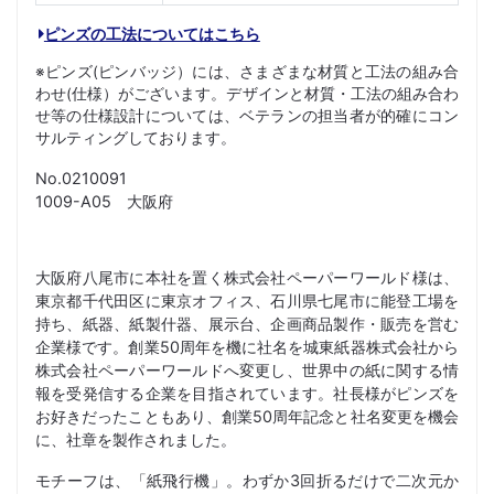
ピンズの工法についてはこちら
※ピンズ(ピンバッジ）には、さまざまな材質と工法の組み合
わせ(仕様）がございます。デザインと材質・工法の組み合わ
せ等の仕様設計については、ベテランの担当者が的確にコン
サルティングしております。
No.0210091
1009-A05 大阪府
大阪府八尾市に本社を置く株式会社ペーパーワールド様は、
東京都千代田区に東京オフィス、石川県七尾市に能登工場を
持ち、紙器、紙製什器、展示台、企画商品製作・販売を営む
企業様です。創業50周年を機に社名を城東紙器株式会社から
株式会社ペーパーワールドへ変更し、世界中の紙に関する情
報を受発信する企業を目指されています。社長様がピンズを
お好きだったこともあり、創業50周年記念と社名変更を機会
に、社章を製作されました。
モチーフは、「紙飛行機」。わずか3回折るだけで二次元か