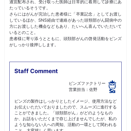
適宜配布され、受け取った医師は日常的に着用して診療にあ
たっているそうです。
さらにはがんが完治した患者様に「卒業記念」としてお渡し
しているほか、SNS経由で連絡があった頭頸部がん闘病中の
方にお渡しした機会などもあり、たいへん喜んでいただいて
いるとのこと。
患者様に寄り添うとともに、頭頚部がんの啓発活動をピンズ
がしっかり後押しします。
Staff Comment
ピンズファクトリー
営業担当：佐野
ピンズの製作はしっかりとしたイメージ、使用方法など
お伝えいただいておりましたので、スムーズに進行する
ことができました。「頭頚部がん」がどのようなもの
か、お話をいただくまで存じ上げませんでしたが、私の
ような知らない人への周知、活動の一環として関われる
こと、大変嬉しく思います。