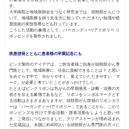
す。
大学病院と地域医師会をつなぐ研究会では、頭頸部がんにつ
いて、地域医療を担う先生方に知っていただきたい知識や処
置技術の実技指導なども行っています。
こうした活動の象徴として、バーガンディー/アイボリー リ
ボンピンズを製作されました。
疾患啓発とともに患者様の卒業記念にも
ピンズ製作のアイデアは、ご担当者様ご自身が頭頸部がん専
門医として、地域医療に、社会に貢献できることは？ と思い
をめぐらす中で、分かりやすく、覚えていただきやすい「マ
ーク」が必要と考ていたことがきっかけでした。
たとえばピンクリボンは乳がんの早期発見・診断・治療の大
切さを伝える象徴であるなど、リボンをシンボルマークとす
る活動はさまざまありますが、頭頚部がん啓発のリボンカラ
ーは「バーガンディー/アイボリー」であることから、このリ
ボンピンズを付けて学会活動・啓発活動をしようと思い付
き、ご発注につながりました。クリアストーンが埋め込まれ
た完成品は、全国に約400人いる頭頸部がん専門医の方々に