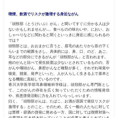
喫煙、飲酒でリスクが激増する身近ながん
「頭頸部（とうけいぶ）がん」と聞いてすぐに分かる人は少
ないかもしれませんが…。食べものの味わいや、におい、お
しゃべりなどに関わると聞くといっきに身近に感じられるの
では？
頭頸部とは、おおまかに言うと、眉毛のあたりから首の下く
らいまでの範囲をさし、具体的には、鼻、口、のど、あご、
耳などの部分にできるがんが「頭頸部がん」と言われます。
他のがんと比べて発生頻度は少ないとされているものの、舌
がんや咽頭がん、鼻腔がんなど種類が多く、それぞれ味覚や
嗅覚、聴覚、発声といった、人が人らしく生きる上で基本と
なる機能に直結しているのです。
香川大学医学部耳鼻咽喉科学様は、頭頚部がん専門医とし
て、このがんの存在を広く知っていただくための情報発信
や、疾患啓発活動に力を入れていらっしゃいます。
曰く、「頭頸部がんは、たばこ、お酒が原因で発症リスクが
激増する」とのこと。そのため、広く一般の人たちに対して
は禁煙・節酒の啓発に努める一方、国に対しては喫煙対策へ
の要望を引き続き行っていくことが必要と考えられていま