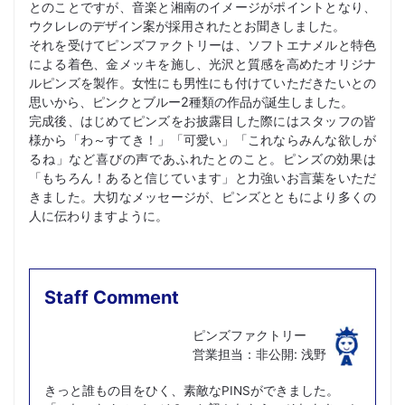
とのことですが、音楽と湘南のイメージがポイントとなり、
ウクレレのデザイン案が採用されたとお聞きしました。
それを受けてピンズファクトリーは、ソフトエナメルと特色
による着色、金メッキを施し、光沢と質感を高めたオリジナ
ルピンズを製作。女性にも男性にも付けていただきたいとの
思いから、ピンクとブルー2種類の作品が誕生しました。
完成後、はじめてピンズをお披露目した際にはスタッフの皆
様から「わ～すてき！」「可愛い」「これならみんな欲しが
るね」など喜びの声であふれたとのこと。ピンズの効果は
「もちろん！あると信じています」と力強いお言葉をいただ
きました。大切なメッセージが、ピンズとともにより多くの
人に伝わりますように。
Staff Comment
ピンズファクトリー
営業担当：非公開: 浅野
きっと誰もの目をひく、素敵なPINSができました。