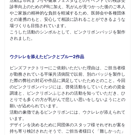
活動は市民まつりや健康フェスタなどのイベントでの検診受
診率向上のためのPRに加え、乳がんが見つかった後のご本人
やご家族の精神的な負担を軽減するため、医師会や各種団体
との連携のもと、安心して相談に訪れることができるような
場づくりも目指されています。
こうした活動のシンボルとして、ピンクリボンバッジを製作
されました。
ウクレレを添えたピンクとブルー2作品
ピンズファクトリーにご依頼いただいた理由は、ご担当者様
が勤務されている平塚共済病院で以前、別のバッジを製作し
た際の弊社の対応や作品に満足していたためとのこと。今回
のピンクリボンバッジには、啓発活動をしていくための資金
調達と、ピンクリボンふじさわの活動を知っていただき、ひ
とりでも多くの方が乳がんで悲しい思いをしないようにとの
願いが込められています。
活動の象徴であるピンクリボンには、ウクレレが添えられて
います。
デザインを決めるために同団体のスタッフ様それぞれが案を
持ち寄り検討されたそうで、ご担当者様曰く「難しかった」