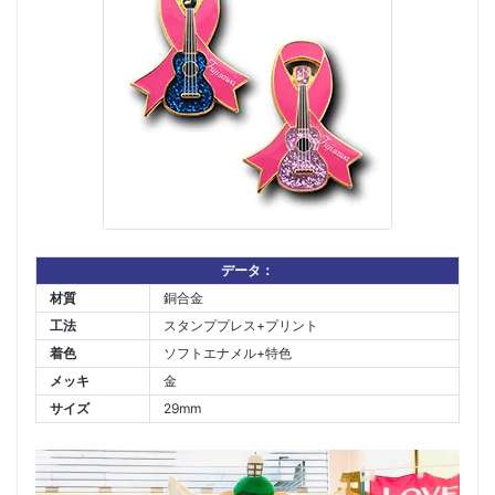
データ：
材質
銅合金
工法
スタンププレス+プリント
着色
ソフトエナメル+特色
メッキ
金
サイズ
29mm