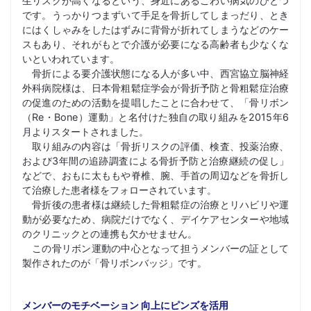
生リスクが高くなるという、身近にあるこわい病気のひとつ
です。うっかりつまずいて手足を骨折してしまっだり、とき
にはくしゃみをしたはずみに背骨が折れてしまうなどのケー
スもあり、それがもとで介護が必要になる高齢者も少なくな
いといわれています。
骨折による要介護状態になる人が多い中、西宮協立脳神経
外科病院様は、日本骨粗鬆症学会が骨折予防と骨粗鬆症治療
の促進のための活動を提唱したことに合わせて、「骨リボン
（Re・Bone）運動」と名付けた独自の取り組みを2015年6
月よりスタートされました。
取り組みの内容は「骨折リスクの評価、検査、投薬治療、
および3年間の追跡調査による骨折予防と治療継続の促し」
などで、おもに太ももや脊椎、腕、手首の周辺などを骨折し
て治療した患者様をフォローされています。
骨折後の患者様は継続した骨粗鬆症の治療とリハビリや運
動が必要なため、病院だけでなく、デイケアセンターや地域
のクリニックとの連携も欠かせません。
この骨リボン運動の中心となって担うメンバーの証として
製作されたのが「骨リボンバッジ」です。
メンバーのモチベーション 向上にピンズを活用