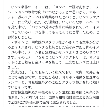
ピンズ製作のアイデアは、「メンバーの証があれば、モチ
ベーションの維持や向上につながる」との思いから、マネー
ジャー役のスタッフ様が考案されたとのこと。ピンズファク
トリーにご依頼いただいた理由は、いろいろなホームページ
を見た中で、「バッジの見本が豊富に掲載されていて、イメ
ージしているバッジを作ってもらえそうだと思ったため」と
お聞きしました。
デザインは、同病院のスタッフ様が小さくても文字が分か
るよう工夫され、ピンクを基調とした温かみのある骨のイメ
ージの中に、チーム名と活動名がセンスよくまとめられてい
ます。そのモチーフをもとにピンズファクトリーは、オフセ
ットによる着色と金メッキを施して、上品なピンズに仕上げ
ました。
完成品は、「とてもかわいく出来ており、院内、院外とも
にとても好評です」とご担当者様。骨リボン運動を推進する
メンバーと、骨粗鬆症外来のご担当スタッフ様が名札に着け
ているそうです。
西宮協立脳神経外科様の骨リボン運動は国際的にも高く評
価され、2020年7月には、国際骨粗鬆症財団による認定制度
で全国1位の評価点数で金賞に認定されました。