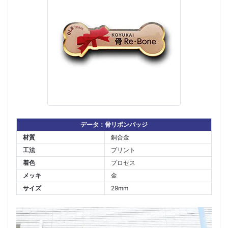
データ：骨リボンバッジ
材質
銅合金
工法
プリント
着色
プロセス
メッキ
金
サイズ
29mm