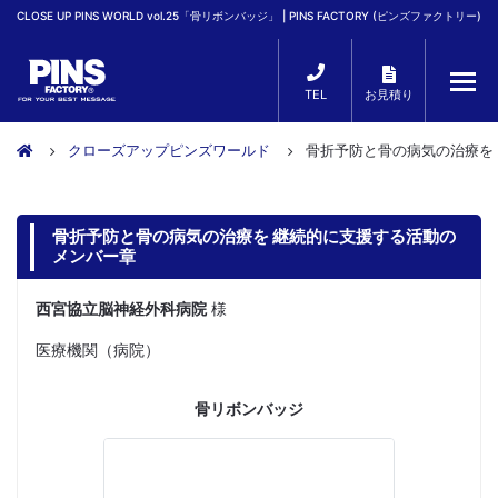
CLOSE UP PINS WORLD vol.25「骨リボンバッジ」 | PINS FACTORY (ピンズファクトリー)
TEL
お見積り
クローズアップピンズワールド
骨折予防と骨の病気の治療を
骨折予防と骨の病気の治療を 継続的に支援する活動の
メンバー章
西宮協立脳神経外科病院
様
医療機関（病院）
骨リボンバッジ