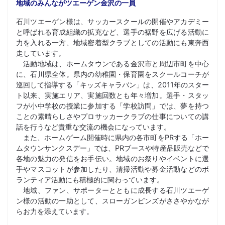
地域のみんながツエーゲン金沢の一員
石川ツエーゲン様は、サッカースクールの開催やアカデミー
と呼ばれる育成組織の拡充など、選手の裾野を広げる活動に
力を入れる一方、地域密着型クラブとしての活動にも東奔西
走しています。
活動地域は、ホームタウンである金沢市と周辺市町を中心
に、石川県全体。県内の幼稚園・保育園をスクールコーチが
巡回して指導する「キッズキャラバン」は、2011年のスター
ト以来、実施エリア、実施回数とも年々増加。選手・スタッ
フが小中学校の授業に参加する「学校訪問」では、夢を持つ
ことの素晴らしさやプロサッカークラブの仕事についての講
話を行うなど貴重な交流の機会になっています。
また、ホームゲーム開催時に県内の各市町をPRする「ホー
ムタウンサンクスデー」では、PRブースや特産品販売などで
各地の魅力の発信をお手伝い。地域のお祭りやイベントに選
手やマスコットが参加したり、清掃活動や募金活動などのボ
ランティア活動にも積極的に関わっています。
地域、ファン、サポーターとともに成長する石川ツエーゲ
ン様の活動の一助として、スローガンピンズがささやかなが
らお力を添えています。