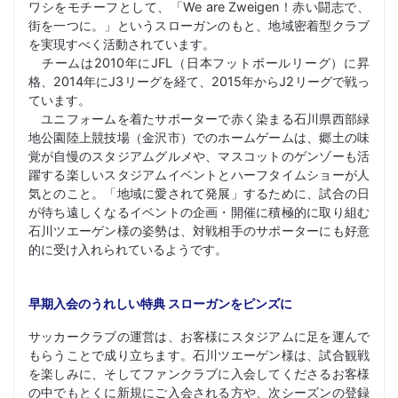
ワシをモチーフとして、「We are Zweigen！赤い闘志で、
街を一つに。」というスローガンのもと、地域密着型クラブ
を実現すべく活動されています。
チームは2010年にJFL（日本フットボールリーグ）に昇
格、2014年にJ3リーグを経て、2015年からJ2リーグで戦っ
ています。
ユニフォームを着たサポーターで赤く染まる石川県西部緑
地公園陸上競技場（金沢市）でのホームゲームは、郷土の味
覚が自慢のスタジアムグルメや、マスコットのゲンゾーも活
躍する楽しいスタジアムイベントとハーフタイムショーが人
気とのこと。「地域に愛されて発展」するために、試合の日
が待ち遠しくなるイベントの企画・開催に積極的に取り組む
石川ツエーゲン様の姿勢は、対戦相手のサポーターにも好意
的に受け入れられているようです。
早期入会のうれしい特典 スローガンをピンズに
サッカークラブの運営は、お客様にスタジアムに足を運んで
もらうことで成り立ちます。石川ツエーゲン様は、試合観戦
を楽しみに、そしてファンクラブに入会してくださるお客様
の中でもとくに新規にご入会される方や、次シーズンの登録