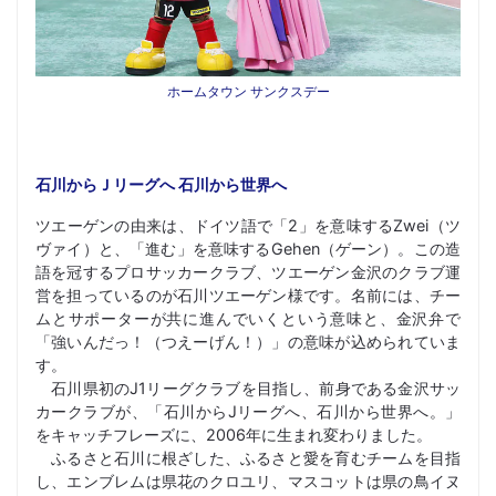
ホームタウン サンクスデー
石川からＪリーグへ 石川から世界へ
ツエーゲンの由来は、ドイツ語で「2」を意味するZwei（ツ
ヴァイ）と、「進む」を意味するGehen（ゲーン）。この造
語を冠するプロサッカークラブ、ツエーゲン金沢のクラブ運
営を担っているのが石川ツエーゲン様です。名前には、チー
ムとサポーターが共に進んでいくという意味と、金沢弁で
「強いんだっ！（つえーげん！）」の意味が込められていま
す。
石川県初のJ1リーグクラブを目指し、前身である金沢サッ
カークラブが、「石川からJリーグへ、石川から世界へ。」
をキャッチフレーズに、2006年に生まれ変わりました。
ふるさと石川に根ざした、ふるさと愛を育むチームを目指
し、エンブレムは県花のクロユリ、マスコットは県の鳥イヌ