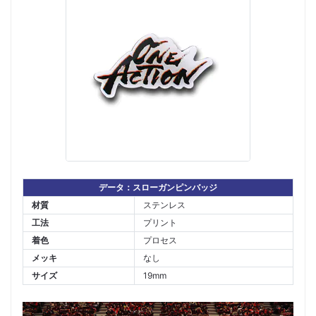
データ：スローガンピンバッジ
材質
ステンレス
工法
プリント
着色
プロセス
メッキ
なし
サイズ
19mm