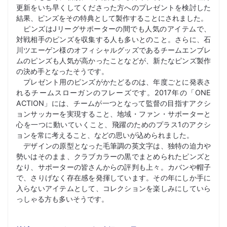
更新をいち早くしてくださった方へのプレゼントを検討した
結果、ピンズをその特典として製作することにされました。
ピンズはJリーグサポーターの間でも人気のアイテムで、
対戦相手のピンズを収集する人も多いとのこと。さらに、石
川ツエーゲン様のオフィシャルグッズであるチームエンブレ
ムのピンズも人気が高かったことなどが、新たなピンズ製作
の決め手となったそうです。
プレゼント用のピンズがかたどるのは、年度ごとに発表さ
れるチームスローガンのフレーズです。2017年の「ONE
ACTION」には、チームが一つとなって監督の目指すアクシ
ョンサッカーを実現すること、地域・ファン・サポーターと
心を一つに動いていくこと、飛躍のためのプラス1のアクシ
ョンを常に考えること、などの思いが込められました。
デザインの原型となった毛筆調の英文字は、独特の迫力や
勢いはそのまま、クラブカラーの黒でまとめられたピンズと
なり、サポーターの皆さんからの評判も上々。カバンや帽子
で、さりげなく存在感を発揮しています。その年にしか手に
入らないアイテムとして、コレクションを楽しみにしていら
っしゃる方も多いそうです。