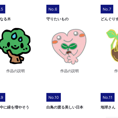
.5
No.6
No.7
なる木
守りたいもの
どんぐり
作品の説明
作品の説明
.9
No.10
No.11
中に緑を増やそう
白鳥の渡る美しい日本
地球さん