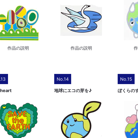
作品の説明
作品の説明
.13
No.14
No.15
 heart
地球にエコの芽を♪
ぼくらの