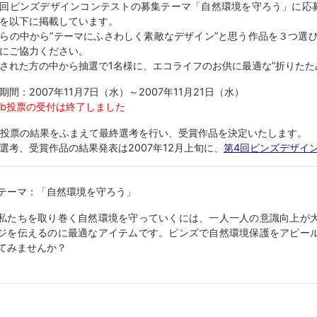
回ピンズデザインコンテストの募集テーマ「自然環境を守ろう」に応募
を以下に掲載しています。
らの中から”テーマにふさわしく素敵なデザイン”と思う作品を３つ選
にご協力ください。
された方の中から抽選で1名様に、エコライフのお供に最適な”折りたた
期間：2007年11月7日（水）～2007年11月21日（水）
eb投票の受付は終了しました
b投票の結果をふまえて最終選考を行い、受賞作品を決定いたします。
選考、受賞作品の結果発表は2007年12月上旬に、
第4回ピンズデザイ
テーマ：「自然環境を守ろう」
私たちを取り巻く自然環境を守っていくには、一人一人の意識向上が
ジを伝えるのに最適なアイテムです。ピンズで自然環境保護をアピー
てみませんか？