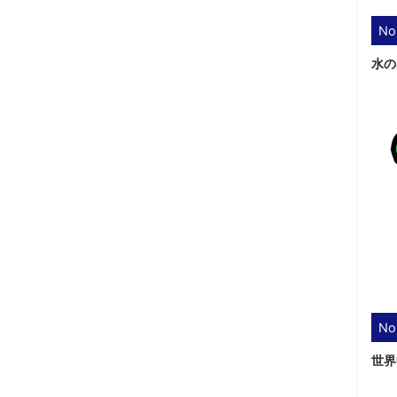
No
水の
No
世界