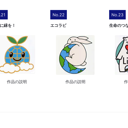
.21
No.22
No.23
に緑を！
エコラビ
生命のつ
作品の説明
作品の説明