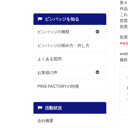
第４
作品
これ
ピンバッジを知る
投票
投票
ピンバッジの種類
投票
※w
ピンバッジの留め方・外し方
we
よくある質問
最終
お客様の声
PINS FACTORYの特徴
活動状況
会社概要