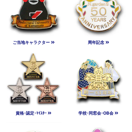
ご当地キャラクター
周年記念
資格･認定･ﾏｲｽﾀｰ
学校･同窓会･OB会