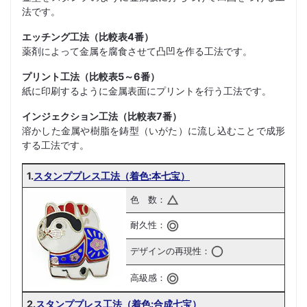
法です。
エッチング工法（比較表4番）
薬剤によって金属を腐食させて凸凹を作る工法です。
プリント工法（比較表5～6番）
紙に印刷するように金属表面にプリントを行う工法です。
インジェクション工法（比較表7番）
溶かした金属や樹脂を鋳型（いがた）に流し込むことで成形
する工法です。
1.
スタンププレス工法（着色:本七宝）
色 数：
耐久性：
デザインの再現性：
高級感：
2.
スタンププレス工法（着色:合成七宝）