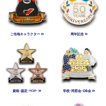
ご当地キャラクター
周年記念
資格･認定･ﾏｲｽﾀｰ
学校･同窓会･OB会