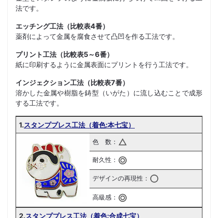
法です。
エッチング工法（比較表4番）
薬剤によって金属を腐食させて凸凹を作る工法です。
プリント工法（比較表5～6番）
紙に印刷するように金属表面にプリントを行う工法です。
インジェクション工法（比較表7番）
溶かした金属や樹脂を鋳型（いがた）に流し込むことで成形
する工法です。
1.
スタンププレス工法（着色:本七宝）
色 数：
耐久性：
デザインの再現性：
高級感：
2.
スタンププレス工法（着色:合成七宝）