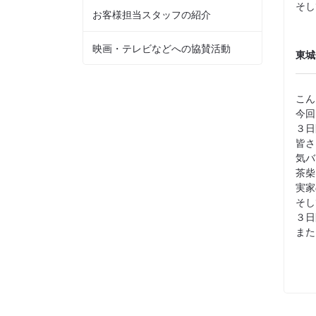
そし
お客様担当スタッフの紹介
映画・テレビなどへの協賛活動
東城
こん
今回
３日
皆さ
気バ
茶柴
実家
そし
３日
また