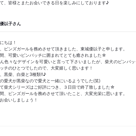
て、皆様とまたお会いできる日を楽しみにしております♪
優以子さん
にちは！
、ピンズガールを務めさせて頂きました、東城優以子と申します。
間、可愛いピンバッチに囲まれてとても癒されました☆
ん色々なデザインを可愛いと言って下さいましたが、柴犬のピンバッ
ッチのひとつでしたので、大変嬉しく思います！
、黒柴、白柴と3種類!!♪
の愛犬が黒柴なので愛犬と一緒にいるようでした(笑)
て柴犬シリーズはご好評につき、３日目で終了致しました☆
間、ピンズガールを務めさせて頂いたこと、大変光栄に思います。
お会いしましょう！