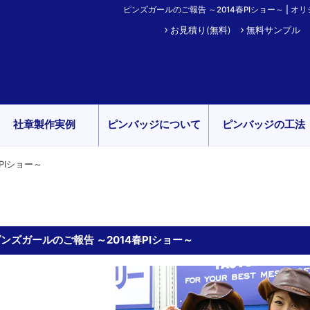
ピンズガールのご報告 ～2014春PIショー～ | オリ
お見積り(無料)
無料サンプル
社章製作実例
ピンバッジについて
ピンバッジの工法
PIショー～
ンズガールのご報告 ～2014春PIショー～