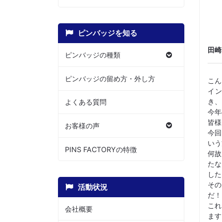
ピンバッジを知る
田崎
ピンバッジの種類
ピンバッジの留め方・外し方
こん
イン
き、
よくある質問
今年
皆様
お客様の声
今回
いう
PINS FACTORYの特徴
何故
たな
した
その
活動状況
だ！
これ
会社概要
ます