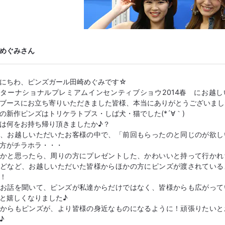
めぐみさん
にちわ、ピンズガール田崎めぐみです☆
ターナショナルプレミアムインセンティブショウ2014春 にお越し
ブースにお立ち寄りいただきました皆様、本当にありがとうございまし
の新作ピンズはトリケラトプス・しば犬・猫でした(*´∀｀)
は何をお持ち帰り頂きましたか♪？
、お越しいただいたお客様の中で、「前回もらったのと同じのが欲し
方がチラホラ・・・
かと思ったら、周りの方にプレゼントした、かわいいと持って行かれ
どなど、お越しいただいた皆様からほかの方にピンズが渡されている
！
お話を聞いて、ピンズが私達からだけではなく、皆様からも広がって
と嬉しくなりました♪
からもピンズが、より皆様の身近なものになるように！頑張りたいと
♪