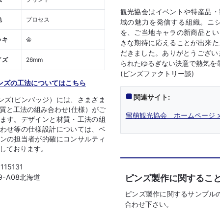
観光協会はイベントや特産品・
色
プロセス
域の魅力を発信する組織。ニ
を、ご当地キャラの新商品とい
ッキ
金
きな期待に応えることが出来た
だきました。ありがとうござい
イズ
26mm
られたゆるぎない決意で熱気を
(ピンズファクトリー談)
ンズの工法についてはこちら
関連サイト:
ンズ(ピンバッジ）には、さまざま
質と工法の組み合わせ(仕様）がご
留萌観光協会 ホームページ >
ます。デザインと材質・工法の組
わせ等の仕様設計については、ベ
ンの担当者が的確にコンサルティ
しております。
1115131
ピンズ製作に関するこ
09-A08北海道
ピンズ製作に関するサンプル
合わせ下さい。