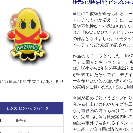
地元の期待を担うピンズのモ
当社にご依頼が寄せられるオー
マルチなものが増えました。こ
質や万能性などが認知されてい
れた「KAZUMOちゃんピン
の作品となりました。販売グッ
ベルティなどの役割も託されま
作品のモチーフとなった「KA
子」に因んだキャラクター。
は、誕生から2年後の平成22
が出来ていたそうです。デザイ
ーを作りたいとの強い想いから
上記の写真は原寸大ではありませ
の実績をご覧いただいてのご用
今回が初めてというピンズ作り
分かる仕上げの色やサイズを工
ピンズ(ピンバッジ)データ
なく市役所の方々も着けていて
か。完成品は留萌観光案内所の
質
銅合金
施設や市外で催されるイベント
お土産・ご自分用に購入される
法
プリント