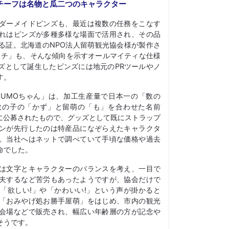
チーフは名物と瓜二つのキャラクター
ダーメイドピンズも、最近は複数の任務をこなす
れはピンズが多種多様な場面で活用され、その品
る証。北海道のNPO法人留萌観光協会様が製作さ
バッチ」も、そんな傾向を示すオールマイティな仕様
ズとして誕生したピンズには地元のPRツールやノ
す。
ZUMOちゃん」は、加工生産量で日本一の「数の
数の子の「かず」と留萌の「も」を合わせた名前
年に公募されたもので、グッズとして既にストラップ
ンが先行したのは特産品になぞらえたキャラクタ
。当社へはネットで調べていて手頃な価格や過去
命でした。
は文字とキャラクターのバランスを考え、一目で
夫するなど苦労もあったようですが、協会だけで
「欲しい!」や「かわいい!」という声が掛かると
「おみやげ処お勝手屋萌」をはじめ、市内の観光
会場などで販売され、幅広い年齢層の方が記念や
そうです。