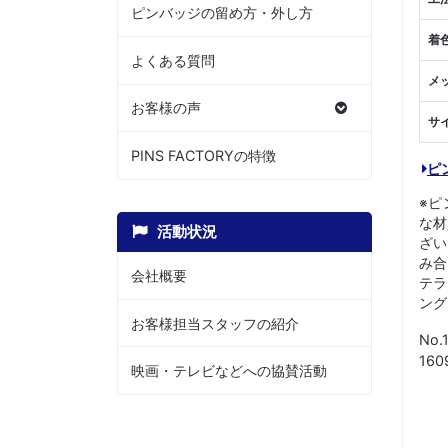
ピンバッジの留め方・外し方
着
よくある質問
メ
お客様の声
サ
PINS FACTORYの特徴
ピ
※ピ
な材
活動状況
ざい
み合
会社概要
テラ
ング
お客様担当スタッフの紹介
No.
16
映画・テレビなどへの協賛活動