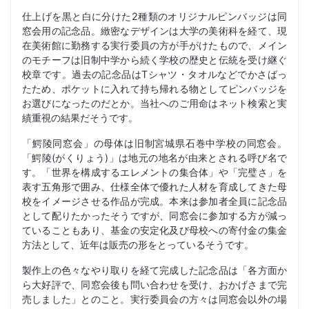
仕上げを黒と白に分けた2種類のオリジナルピンバッジは同
窓会用の記念品。緻密なデザインは大学の美術科を経て、現
在美術館に勤務する実行委員の方が手がけたもので、メイン
のモチーフは旧制中学から続く学校の歴史と伝統を受け継ぐ
校章です。過去の記念品はTシャツ・タオルなどでかさばっ
たため、ポケットに入れて持ち帰れる物としてピンバッジを
お選びになったのだとか。当社へのご用命はネット検索と実
績重視の結果だそうです。
「鰐陵同窓会」の母体は旧制宮城県石巻中学校の同窓会。
「鰐陵(がくりょう)」は地元の地名が由来とされる呼び名で
す。「世界を構成するエレメントの集合体」や「完璧さ」を
表す五角形で囲み、仕様全体で優れた人材を育成してきた母
校をイメージさせる作品が完成。本来は参加者全員に記念品
として配りたかったそうですが、同窓会に参加する方が減っ
ていることもあり、基金の安定化及び母校への寄付金の集金
方法として、近年は販売の形をとっているそうです。
製作上の色々なやり取りを経て完成した記念品は「各方面か
ら大好評で、同窓会後も問い合わせを受け、おかげさまで完
売しました」とのこと。実行委員会の方々は同窓会以外の場