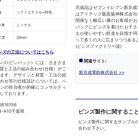
完成品はセブンイレブン新京成
色
ソフトエナメル+特色
はアイテック阪急阪神株式会社
関係なく幅広い層のお客様がお
ッキ
ニッケル
バッグにピンズを着けたお子さ
もが使いやすい鉄道を目指す同
イズ
26mm
って多くの人に広まりつつある
(ピンズファクトリー談)
ンズの工法についてはこちら
関連サイト:
ンズ(ピンバッジ）には、さまざま
質と工法の組み合わせ(仕様）がご
新京成電鉄株式会社 >>
ます。デザインと材質・工法の組
わせ等の仕様設計については、ベ
ンの担当者が的確にコンサルティ
しております。
0816156
ピンズ製作に関するこ
04-A10千葉県
ピンズ製作に関するサンプル
合わせ下さい。