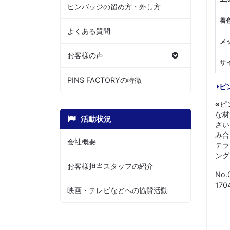
ピンバッジの留め方・外し方
着
よくある質問
メ
お客様の声
サ
PINS FACTORYの特徴
ピ
※ピ
な材
活動状況
ざい
み合
会社概要
テラ
ング
お客様担当スタッフの紹介
No.
17
映画・テレビなどへの協賛活動