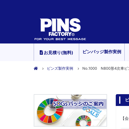
ピンバッジ製作実例
お見積り(無料)
ピンズ製作実例
No.1000 N800形4次車
ピ
【会