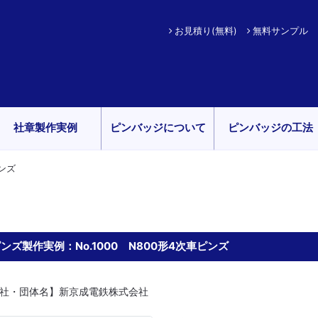
お見積り(無料)
無料サンプル
社章製作実例
ピンバッジについて
ピンバッジの工法
ピンズ
ンズ製作実例：No.1000 N800形4次車ピンズ
社・団体名】新京成電鉄株式会社