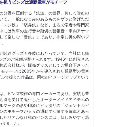
役を担うピンズは通勤電車がモチーフ
の分野を圧倒する「鉄道」の世界。何しろ嗜好の
いて、一般になじみのあるものをザッと挙げただ
「スジ鉄」「駅弁鉄」など、まるで学者や専門家
中には列車の走行音や踏切の警報音・車内アナウ
して楽しむ「音鉄」まであり、非常に奥の深いジ
す。
と関連グッズも多岐にわたっていて、当社にも鉄
ンズのご依頼が寄せられます。1946年に創立され
株式会社様が、販売グッズとしてご用命下さった
。モチーフは2005年から導入された通勤型の電車
グルで捉えた作品は、同社のイメージアップという
は、ピンズ製作の専門メーカーであり、実績も豊
期待を受けて誕生したオーダーメイドアイテムの
ルマークの形や印象にピッタリの「ジェントルピ
ンのモチーフが人々の通勤で活躍する電車とあっ
したリアルな仕様のピンズには、親しみやすく温
わりました。