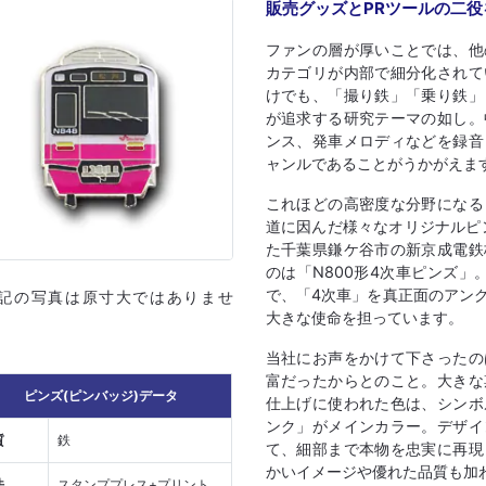
販売グッズとPRツールの二
ファンの層が厚いことでは、他
カテゴリが内部で細分化されて
けでも、「撮り鉄」「乗り鉄」
が追求する研究テーマの如し。
ンス、発車メロディなどを録音
ャンルであることがうかがえま
これほどの高密度な分野になる
道に因んだ様々なオリジナルピ
た千葉県鎌ケ谷市の新京成電鉄
のは「N800形4次車ピンズ」
で、「4次車」を真正面のアン
上記の写真は原寸大ではありませ
大きな使命を担っています。
当社にお声をかけて下さったの
富だったからとのこと。大きな
ピンズ(ピンバッジ)データ
仕上げに使われた色は、シンボ
ンク」がメインカラー。デザイ
質
鉄
て、細部まで本物を忠実に再現
かいイメージや優れた品質も加
法
スタンププレス+プリント