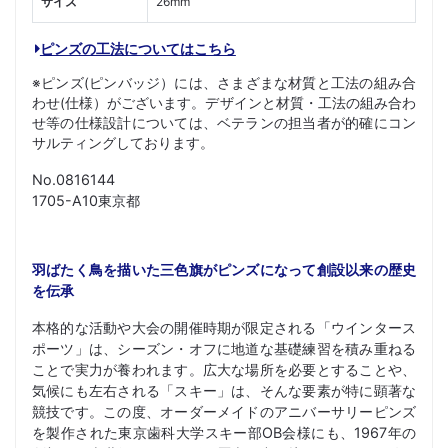
サイズ
26mm
ピンズの工法についてはこちら
※ピンズ(ピンバッジ）には、さまざまな材質と工法の組み合
わせ(仕様）がございます。デザインと材質・工法の組み合わ
せ等の仕様設計については、ベテランの担当者が的確にコン
サルティングしております。
No.0816144
1705-A10東京都
羽ばたく鳥を描いた三色旗がピンズになって創設以来の歴史
を伝承
本格的な活動や大会の開催時期が限定される「ウインタース
ポーツ」は、シーズン・オフに地道な基礎練習を積み重ねる
ことで実力が養われます。広大な場所を必要とすることや、
気候にも左右される「スキー」は、そんな要素が特に顕著な
競技です。この度、オーダーメイドのアニバーサリーピンズ
を製作された東京歯科大学スキー部OB会様にも、1967年の