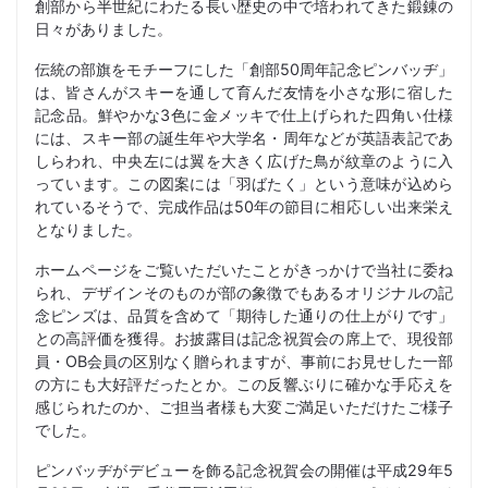
創部から半世紀にわたる長い歴史の中で培われてきた鍛錬の
日々がありました。
伝統の部旗をモチーフにした「創部50周年記念ピンバッヂ」
は、皆さんがスキーを通して育んだ友情を小さな形に宿した
記念品。鮮やかな3色に金メッキで仕上げられた四角い仕様
には、スキー部の誕生年や大学名・周年などが英語表記であ
しらわれ、中央左には翼を大きく広げた鳥が紋章のように入
っています。この図案には「羽ばたく」という意味が込めら
れているそうで、完成作品は50年の節目に相応しい出来栄え
となりました。
ホームページをご覧いただいたことがきっかけで当社に委ね
られ、デザインそのものが部の象徴でもあるオリジナルの記
念ピンズは、品質を含めて「期待した通りの仕上がりです」
との高評価を獲得。お披露目は記念祝賀会の席上で、現役部
員・OB会員の区別なく贈られますが、事前にお見せした一部
の方にも大好評だったとか。この反響ぶりに確かな手応えを
感じられたのか、ご担当者様も大変ご満足いただけたご様子
でした。
ピンバッヂがデビューを飾る記念祝賀会の開催は平成29年5