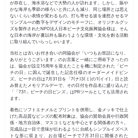
が存在し、海水浴などで大勢の人が訪れます。しかし、賑や
かな海岸も季節の移ろいと共に人も減り、同じ場所とは思え
ないくらい表情が変わるもの。打ち寄せる波を連想させるマ
リンブルーの数字をデザインのモチーフに、オリジナルグッ
ズを製作されたNPO法人日本ビーチ文化振興協会様は、そん
な日本の海岸が夏以外も賑わうような環境・文化を創る活動
に取り組んでいらっしゃいます。
当社とは古いお付き合いの同協会が「いつもお世話になり、
ありがとうございます」のお言葉と一緒にご用命下さったの
は、協会が設立15周年を迎えたことを機に制定された「ビー
チの日」に因んで誕生した記念仕様のオーダーメイドピン
ズ。ビーチの日は7月31日を「7(ナ)3(ミ)の1(イイ)」日と読
み替えたメモリアルデーで、その日付を作品名に盛り込んだ
「「731」ビーチの日ピンズ」はPRツールとしても活用され
ます。
着色にソフトエナメルとプリントを併用し、金メッキで仕上
げた高品質なピンズの配布対象は、協会の賛助会員や行政関
係・地方自治体、マスコミなどを中心とする関係者の方々。
完成品は一目で意味が伝わるように台紙もシンプルイズベス
トな形に収まり、お台場ビーチで7月31日に開催された