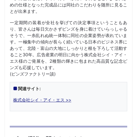
めの仕様となった完成品には同社のこだわりを随所に見るこ
とが出来ます。
一定期間の装着が全社を挙げての決定事項ということもあ
り、皆さんは毎日欠かさずピンズを身に着けていらっしゃる
そうで、一糸乱れぬ統一体制に同社の企業姿勢が表れていま
す。一極集中の傾向が長らく続いている日本のビジネス界に
あって、北陸・富山の大地にしっかりと根を下ろして活動す
ること30年。広告産業の明日に向かう株式会社シイ・アイ・
エス様のご発展を、2種類の輝きに包まれた高品質な記念ピ
ンズも応援しています。
(ピンズファクトリー談)
関連サイト:
株式会社シイ・アイ・エス >>