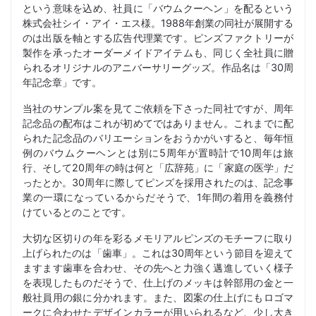
という意味を込め、社員に「バウムクーヘン」を配るという
株式会社シイ・アイ・エス様。1988年創業の同社が展開する
のは出版を軸とする広告代理業です。ピンズファクトリーが
製作を承ったオーダーメイドアイテムも、同じく全社員に贈
られるオリジナルのアニバーサリーグッズ。作品名は「30周
年記念章」です。
当社のサンプル案を見てご依頼を下さった同社ですが、周年
記念品の配布はこれが初めてではありません。これまでに配
られた記念品のバリエーションをおうかがいすると、毎年恒
例のバウムクーヘンとは別に5周年が置時計で10周年は旅
行、そして20周年の時は何と「広辞苑」に「家庭の医学」だ
ったとか。30周年に際してピンズを採用されたのは、記念事
業の一環になっているからだそうで、1年間の着用を義務付
けているとのことです。
大切な区切りの年を彩るメモリアルピンズのモチーフに取り
上げられたのは「歯車」。これは30周年という節目を迎えて
ますます歯車を合わせ、その先へと力強く邁進していく様子
を表現したものだそうで、仕上げのメッキは幹部用の金と一
般社員用の銀に分かれます。また、図案の仕上げにもロゴマ
ークに合わせたデザインカラーが用いられるなど、少し大き