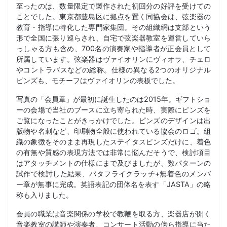
至ったのは、数量限定で製作された初回分の好評を受けての
ことでした。東京都豊島区に拠点を置く同協会は、弦楽器の
教育・指導に特化した専門家集団。その組織網は支部という
形で全国に張り巡らされ、自宅で弦楽器教室を運営していら
っしゃる方も含め、700名の演奏家や指導者が正会員として
所属しています。弦楽器はヴァイオリンにヴィオラ、チェロ
やコントラバスなどの総称。仕様の異なる2つのオリジナル
ピンズも、モチーフはヴァイオリンの表板でした。
写真の「会員章」が最初に誕生したのは2015年。ギフトショ
ーの会場で当社のブースに立ち寄られた時、実際にピンズを
ご覧になったことがきっかけでした。ピンズのデザインは出
版物や名刺など、印刷物全般に使われている協会のロゴ。組
織の象徴をそのまま再現したステイタスピンズだけに、着色
の有無や質感の表現方法では非常に悩んだそうで、検討項目
はアタッチメントの仕様にまで及びましたが、数パターンの
試作で検討した結果、バタフライクラッチ+無着色のメンバ
ー章が無事に完成。英語表記の団体名を表す「JASTA」の略
称も入りました。
会員の職業は音楽関係の学校で教鞭を取る方、楽器店が開く
音楽教室の講師や演奏者、コンサート活動の傍ら指導に当た