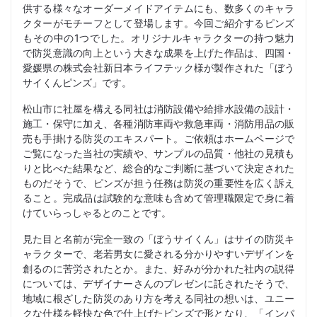
供する様々なオーダーメイドアイテムにも、数多くのキャラ
クターがモチーフとして登場します。今回ご紹介するピンズ
もその中の1つでした。オリジナルキャラクターの持つ魅力
で防災意識の向上という大きな成果を上げた作品は、四国・
愛媛県の株式会社新日本ライフテック様が製作された「ぼう
サイくんピンズ」です。
松山市に社屋を構える同社は消防設備や給排水設備の設計・
施工・保守に加え、各種消防車両や救急車両・消防用品の販
売も手掛ける防災のエキスパート。ご依頼はホームページで
ご覧になった当社の実績や、サンプルの品質・他社の見積も
りと比べた結果など、総合的なご判断に基づいて決定された
ものだそうで、ピンズが担う任務は防災の重要性を広く訴え
ること。完成品は試験的な意味も含めて管理職限定で身に着
けていらっしゃるとのことです。
見た目と名前が完全一致の「ぼうサイくん」はサイの防災キ
ャラクターで、老若男女に愛される分かりやすいデザインを
創るのに苦労されたとか。また、好みが分かれた社内の説得
については、デザイナーさんのプレゼンに託されたそうで、
地域に根ざした防災のあり方を考える同社の想いは、ユニー
クな仕様を軽快な色で仕上げたピンズで形となり、「インパ