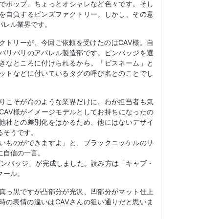
でポップ、ちょっとオシャレなど色々です。そし
を自負するピンズファクトリー。しかし、その意
パレル業界です。
クトリーが、今回ご依頼を受けたのはCAV様。自
バリバリのアパレル製造部です。ピンバッジを選
きなところに付けられるから。「ピスネーム」と
ットなどに付いているタグの呼び名とのことでし
りこそが命のような業界だけに、わが担当者も気
CAV様がイメージモデルとしてお持ちになったの
他社との差別化をはかるため、他にはないデザイ
るそうです。
いものができますよ」と、ブラックニッケルのサ
に自信の一言。
0ピンバッジ」が完成しました。読み方は「キャブ・
クール。
真っ黒ですが凸部分が光沢、凹部分がマット仕上
時の表情の違いはCAVさんの狙い通りだと思いま