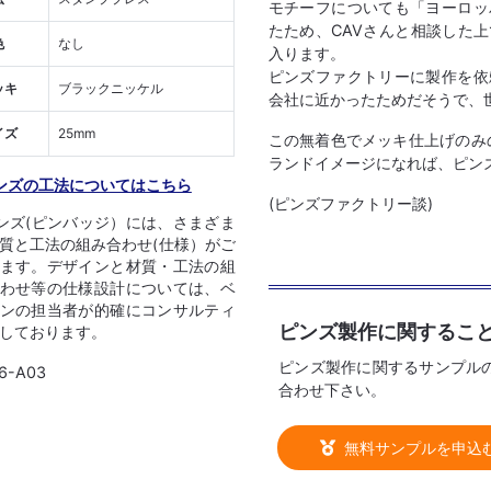
モチーフについても「ヨーロッ
たため、CAVさんと相談した
色
なし
入ります。
ピンズファクトリーに製作を依
ッキ
ブラックニッケル
会社に近かったためだそうで、
イズ
25mm
この無着色でメッキ仕上げのみの
ランドイメージになれば、ピン
ンズの工法についてはこちら
(ピンズファクトリー談)
ンズ(ピンバッジ）には、さまざま
質と工法の組み合わせ(仕様）がご
ます。デザインと材質・工法の組
わせ等の仕様設計については、ベ
ンの担当者が的確にコンサルティ
ピンズ製作に関するこ
しております。
ピンズ製作に関するサンプル
6-A03
合わせ下さい。
無料サンプルを申込