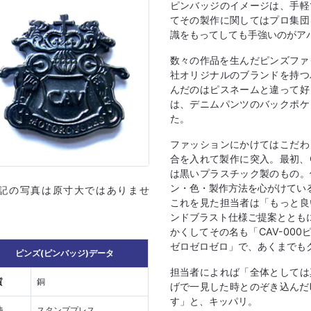
ピンバッジのイメージは、手軽
てその製作に関してはプロ集団
識をもってしても手強いのがア
数々の作品を生んだピンズファ
社オリジナルのブランドを持つ
んだのはピスネームと違って好
は、デニムパンツのバックポケ
た。
ファッションにかけてはこだわ
合を入れて製作に突入。最初、
は黒いプラスチック製のもの。
ン・色・製作方法を心がけてい
上記の写真は原寸大ではありませ
これを見た担当者は「もっと良
ンドブラスト仕様ご提案ととも
かくしてその名も「CAV-00
ゼロゼロゼロ」で、あくまでも
ピンズ(ピンバッジ)データ
担当者によれば「全体としては
質
銅
げで一見した時とのぞき込んだ
す」と、キッパリ。
法
スタンププレス