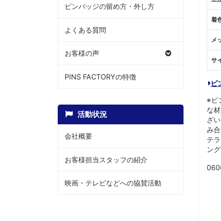
ピンバッジの留め方・外し方
着
よくある質問
メ
お客様の声
サ
PINS FACTORYの特徴
ピ
※ピ
な材
活動状況
ざい
み合
会社概要
テラ
ング
お客様担当スタッフの紹介
060
映画・テレビなどへの協賛活動