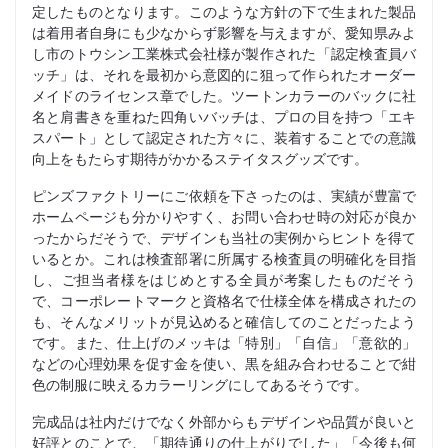
定したものとなります。このような方針の下で生まれた製品
は着用者自身にも少なからず影響を与えますが、愛知県みよ
し市のトウシン工業株式会社様が製作された「認定検査員バ
ッチ」は、それを最初から意図的に狙って作られたオーダー
メイドのライセンス章でした。ツートンカラーのバックに社
名と肩書きを重ねた四角いバッチは、プロの目を持つ「エキ
スパート」として認定された方々に、装着することでの意識
向上をもたらす期待がかかるステイタスグッズです。
ピンズファクトリーにご依頼を下さったのは、実績が豊富で
ホームページも分かりやすく、お問い合わせ時の対応が良か
ったからだそうで、デザインも当社の実例からヒントを得て
いるとか。これは検査部署に所属する検査員の明確化を目指
し、ご担当者様をはじめとする全員が考案したものだそう
で、コーポレートマークと資格名で仕様全体を構成されたの
も、そんなメリットが見込めると確信してのことだったよう
です。また、仕上げのメッキは「特別」「自信」「意欲的」
などの心理効果を促す金を使い、黒を組み合わせることで紺
色の制服に映えるカラーリングにしてあるそうです。
完成品は社内だけでなく外部からもデザインや品質が良いと
好評とのことで、「期待通りの仕上がりでした」「今後も何