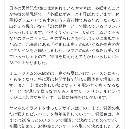
日本の天然記念物に指定されているヤマネは、冬眠すること
が特徴の哺乳類で、「冬眠ねずみ」とも呼ばれています。体
重18グラムととても小さいうえ夜行性であるため、なかなか
出会える機会がなく「幻の動物」として憧れているファンが
いらっしゃいます。小さくてかわいらしいので、ぬいぐるみ
などのグッズも人気。その愛らしさをピンバッジに表現する
ために、北海道にある『やまね工房』のぬいぐるみ作家の方
にデザインをお願いしました。ヤマネのぬいぐるみも手がけ
ていらっしゃるので、特徴を捉えたとてもかわいらしいバッ
ジに仕上がりました。
ミュージアムの来館者は、春から夏にかけたシーズンにもっ
とも多くなり、特に夏は林間学校で訪れる団体客が増加しま
す。また、紅葉の美しい秋になると年配の方が多くなるな
ど、1年を通して様々な方がみえますが、オリジナルピンバ
ッジは老若男女を問わず、皆様に好評を頂いています。
ヤマネのイラストを使ったデザインはそのままで、背景の色
だけ変えたピンバッジを毎年製作しています。背景色は、今
までは20名ほどのスタッフで相談して決めていたのですが、
今回は初めて、お客様にアンケートを取って決めました。来