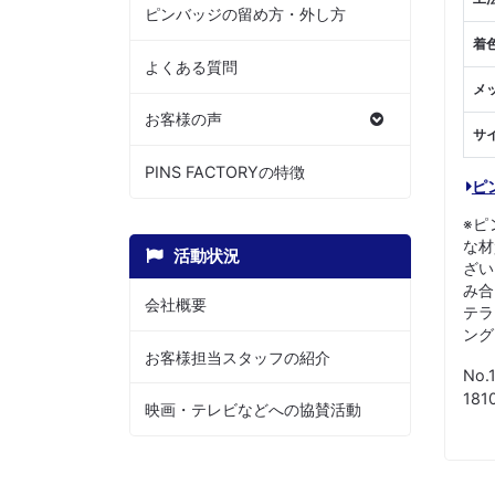
ピンバッジの留め方・外し方
着
よくある質問
メ
お客様の声
サ
PINS FACTORYの特徴
ピ
※ピ
な材
活動状況
ざい
み合
会社概要
テラ
ング
お客様担当スタッフの紹介
No.
181
映画・テレビなどへの協賛活動