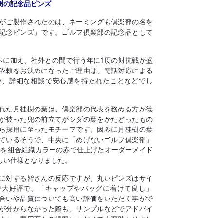
樹の記念品ピンズ
がご製作されたのは、ネーミングも倶楽部の名を
記念ピンズ」です。ゴルフ倶楽部の記念品として
ペに加え、社外との間で行う年に1度の対抗戦が盛
依頼をお決めになったご理由は、電話対応による
や、詳細な相談で安心感を持たれたことなどでし
れた月桂樹の葉は、倶楽部の代表を務める方が徳
が被った兜の前立てがシダの葉をかたどったもの
ら採用に至ったモチーフです。因みに月桂樹の葉
ているそうで、中央に「めげないゴルフ倶楽部」
体を組合組織カラーの赤で仕上げたオーダーメイド
しい仕様となりました。
に対する皆さんの反応ですが、丸いピンズはサイ
で大好評で、「キャップやバッグに着けて良し」
合いや品質についても高い評価をいただく事がで
が分からなかった際も、サンプルなどでアドバイ