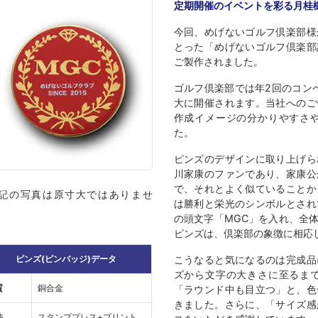
定期開催のイベントを彩る月桂
今回、めげないゴルフ倶楽部様
とった「めげないゴルフ倶楽部
ご製作されました。
ゴルフ倶楽部では年2回のコン
大に開催されます。当社へのご
作成イメージの分かりやすさ
た。
ピンズのデザインに取り上げら
川家康のファンであり、家康公
で、それとよく似ていることか
上記の写真は原寸大ではありませ
は勝利と栄光のシンボルとされ
の頭文字「MGC」を入れ、全
ピンズは、倶楽部の象徴に相応
こうなると気になるのは完成品
ピンズ(ピンバッジ)データ
ズから文字の大きさに至るま
質
銅合金
「ラウンド中も目立つ」と、色
きました。さらに、「サイズ感
法
スタンププレス+プリント