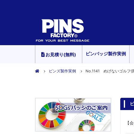
ピンバッジ製作実例
お見積り(無料)
ピンズ製作実例
No.1141 めげないゴル
ピ
【会