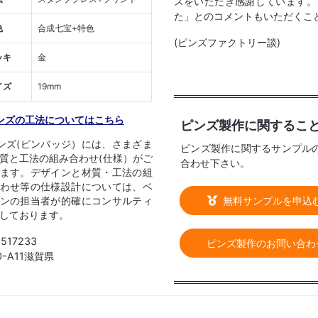
スをいただき感謝しています。
た」とのコメントもいただくこ
色
合成七宝+特色
(ピンズファクトリー談)
ッキ
金
イズ
19mm
ンズの工法についてはこちら
ピンズ製作に関するこ
ンズ(ピンバッジ）には、さまざま
ピンズ製作に関するサンプル
質と工法の組み合わせ(仕様）がご
合わせ下さい。
ます。デザインと材質・工法の組
わせ等の仕様設計については、ベ
無料サンプルを申込
ンの担当者が的確にコンサルティ
しております。
1517233
ピンズ製作のお問い合わ
0-A11滋賀県