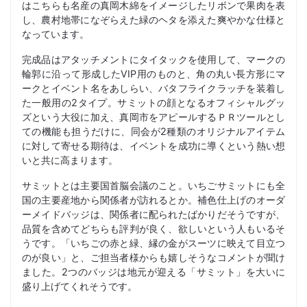
はこちらも名産の真岡木綿をイメージしたリボンで果肉を表
し、農村地帯になぞらえた緑のヘタを添えた爽やかな仕様と
なっています。
完成品はアタッチメントにタイタックを使用して、マークの
輪郭に沿って形成したVIP用のものと、角の丸い長方形にマ
ークとイベント名をあしらい、バタフライクラッチを装着し
た一般用の2タイプ。サミットの顔となるオフィシャルグッ
ズという大役に加え、真岡市をアピールするＰＲツールとし
ての機能も担うだけに、同会が2種類のオリジナルアイテム
に対して寄せる期待は、イベントを成功に導くという熱い想
いと共に高まります。
サミットとは主要国首脳会議のこと。いちごサミットにも全
国の主要産地から関係者が訪れるとか。補色仕上げのオーダ
ーメイドバッジは、関係者に配られたばかりだそうですが、
品質を含めてどちらも評判が良く、欲しいという人もいるそ
うです。「いちごの赤と緑、縁の金がスーツに映えて目立つ
のが良い」と、ご担当者様からも嬉しそうなコメントが聞け
ました。2つのバッジは地元が迎える「サミット」を大いに
盛り上げてくれそうです。