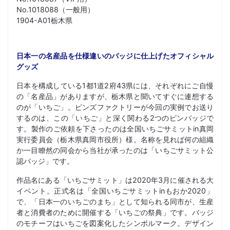
No.1018088（一般用）
1904-A01栃木県
日本一の名産品を仕様違いのバッジに仕上げたオフィシャル
グッズ
日本を構成している1都1道2府43県には、それぞれにご自慢
の「名産品」がありますが、栃木県と聞いてすぐに連想する
のが「いちご」。ピンズファクトリーが今回の実例でお送り
するのは、この「いちご」と深く関わる2つのピンバッジで
す。製作のご依頼を下さったのは全国いちごサミットin真岡
実行委員会（栃木県真岡市役所）様。名称を見れば何の組織
か一目瞭然の同会から当社が承ったのは「いちごサミット公
認バッジ」です。
作品名にある「いちごサミット」は2020年3月に催される大
イベント。正式名は「全国いちごサミットinもおか2020」
で、「日本一のいちごのまち」として知られる同市が、生産
者と消費者のために開催する「いちごの祭典」です。バッジ
のモチーフはいちごを図案化したシンボルマーク。デザイン