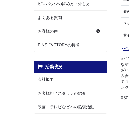
ピンバッジの留め方・外し方
着
よくある質問
メ
お客様の声
サ
PINS FACTORYの特徴
ピ
※ピ
な材
活動状況
ざい
み合
会社概要
テラ
ング
お客様担当スタッフの紹介
060
映画・テレビなどへの協賛活動