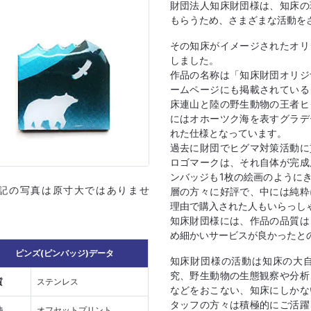
財団法人知床財団様は、知床の
もらうため、さまざまな活動を
その知床がイメージされたオリ
しました。
作品の名称は「知床財団オリジ
ームページにも掲載されている
床連山と陸の野生動物の王者ヒ
にはオホーツク海を表すグラデ
れた仕様となっています。
過去に財団でヒグマ対策活動に
ロゴマークは、それ自体が完成
ンバッジも1枚の絵画のように
上記の写真は原寸大ではありませ
層の方々に好評で、中には純粋
理由で購入された人もいらっし
知床財団様には、作品の品質は
め細かいサービスが良かったと
ピンズ(ピンバッジ)データ
知床財団様の活動は知床の大
究、野生動物の生態観察や分析
質
ステンレス
などをおこない、知床にしかな
タッフの方々は積極的にご活躍
法
オフセットプリント