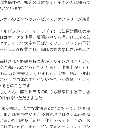
環境保護や、知床の自然をより多くの人に知って
されています。
ジナルのピンバッジをピンズファクトリーが製作
ナルピンバッジ」で、デザインは知床財団様のホ
ロゴマークを使用。薄明の中から浮かび上がる知
グマ、そして大空を羽ばたくワシ、バッジの下部
ーションが配置され、知床の雄大な自然が表現さ
貢献された経験を持つ方がデザインされたという
度の高いものだったこともあり、出来上がったピ
きれいな出来栄えとなりました。実際、幅広い年齢
にバッジ自体のデザインや色合いが素敵だという
ゃるとのことです。
もちろん、弊社担当者の対応も非常に丁寧で、き
の評価をいただきました。
自然が舞台。広大な北海道の地にあって、調査研
、また森林再生や国立公園管理プログラムの作成
い豊かな自然を「知り・守り・伝える」ため、ス
されています。また、インフォメーションカウン