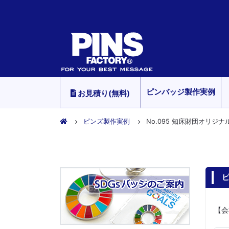
ピンバッジ製作実例
お見積り(無料)
ピンズ製作実例
No.095 知床財団オリジ
ピ
【会