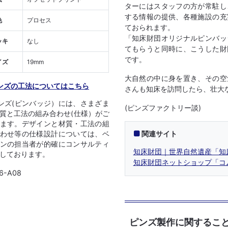
ターにはスタッフの方が常駐し
する情報の提供、各種施設の充
色
プロセス
ておられます。
「知床財団オリジナルピンバッ
ッキ
なし
てもらうと同時に、こうした財
です。
イズ
19mm
大自然の中に身を置き、その空
ンズの工法についてはこちら
さんも知床を訪問したら、壮大
ンズ(ピンバッジ）には、さまざま
(ピンズファクトリー談)
質と工法の組み合わせ(仕様）がご
ます。デザインと材質・工法の組
関連サイト
わせ等の仕様設計については、ベ
ンの担当者が的確にコンサルティ
知床財団｜世界自然遺産「知
しております。
知床財団ネットショップ「コ
6-A08
ピンズ製作に関するこ