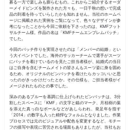
募る一方で楽しみも膨らむもの。これからご紹介するオーダ
ーメイドピンズを製作された方々も、一日千秋の想いで完成
品の到着を待っていらしたかも知れません。当社のホームペ
ージに掲載された実例をご覧になって、色々なデザインが参
考になったことから今回ご依頼を下さったのは、KMFフット
サルチーム様。作品の名は「KMFチームエンブレムバッチ」
でした。
今回のバッチ作りを実現させたのは「メンバーの結婚」とい
う大イベントでした。海外のサッカーチームで選手がスーツ
にバッチを着けているのを見たご担当者様が、結婚式の当日
はご自身を含むチームメイトの皆さんもスーツ姿に身を固め
るため、オリジナルのピンバッチを着けたらカッコいいと思
ったのがきっかけだったとか。その仕様も、ご担当者様がイ
メージされたものとの事でした。
深みのあるブルーを基調に仕上げられたピンバッチは、3分
割したスペースに「KMF」の文字と錨のマーク、月桂樹の葉
を添えた真っ白なボールなどがあしらわれ、発足年を指す
「2014」の数字も入った精悍なフォルムとなりました。作業
プロセスでは元のビジュアルや配色を変更するなど、モチー
フの描写や表現に苦労される場面もありましたが、当社もお