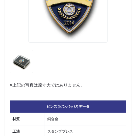
※上記の写真は原寸大ではありません。
ピンズ(ピンバッジ)データ
材質
銅合金
工法
スタンププレス