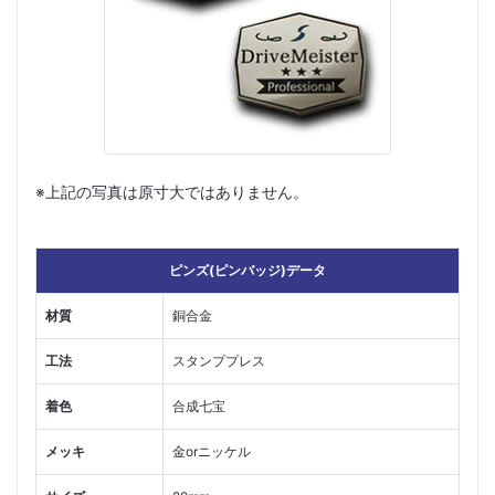
※上記の写真は原寸大ではありません。
ピンズ(ピンバッジ)データ
材質
銅合金
工法
スタンププレス
着色
合成七宝
メッキ
金orニッケル