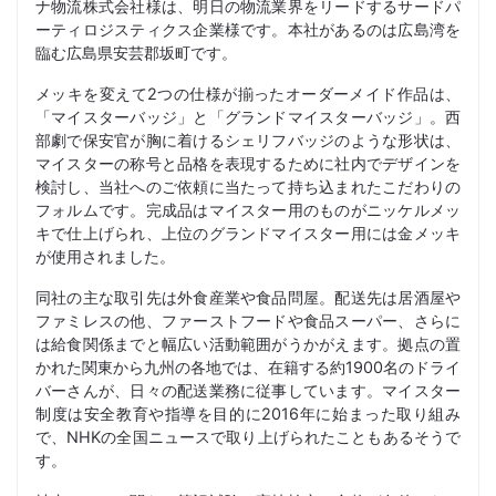
ナ物流株式会社様は、明日の物流業界をリードするサードパ
ーティロジスティクス企業様です。本社があるのは広島湾を
臨む広島県安芸郡坂町です。
メッキを変えて2つの仕様が揃ったオーダーメイド作品は、
「マイスターバッジ」と「グランドマイスターバッジ」。西
部劇で保安官が胸に着けるシェリフバッジのような形状は、
マイスターの称号と品格を表現するために社内でデザインを
検討し、当社へのご依頼に当たって持ち込まれたこだわりの
フォルムです。完成品はマイスター用のものがニッケルメッ
キで仕上げられ、上位のグランドマイスター用には金メッキ
が使用されました。
同社の主な取引先は外食産業や食品問屋。配送先は居酒屋や
ファミレスの他、ファーストフードや食品スーパー、さらに
は給食関係までと幅広い活動範囲がうかがえます。拠点の置
かれた関東から九州の各地では、在籍する約1900名のドライ
バーさんが、日々の配送業務に従事しています。マイスター
制度は安全教育や指導を目的に2016年に始まった取り組み
で、NHKの全国ニュースで取り上げられたこともあるそうで
す。