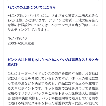
ピンズの工法についてはこちら
※ピンズ(ピンバッジ）には、さまざまな材質と工法の組み合
わせ(仕様）がございます。デザインと材質・工法の組み合わ
せ等の仕様設計については、ベテランの担当者が的確にコン
サルティングしております。
No.1719040
2003-A20東京都
ピンクの注射器をあしらった丸いバッジは高度なスキルと合
格の証
当社にオーダーメイドピンズの製作を依頼する際、お客様は
実に様々な点を考慮しているものですが、使う人の視点に立
って色や形などを決定するのも、作品に対する反応を左右す
る大きなポイントです。ネット検索で当社を見つけて資格認
定用のオリジナルバッジをご用命下さった医療法人社団偕翔
会 豊島中央病院様も、バッジを医療現場で着用している白衣
に着ける特別なスキルを持った看護師の方々に想いを馳せて