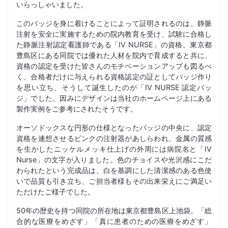
いらっしゃいました。
このバッジを身に着けることによって証明されるのは、静脈
注射を安全に実施するための院内教育を受け、試験に合格し
た静脈注射認定看護師である「IV NURSE」の資格。東京都
豊島区にある同院では優れた人材を院内で育成すると共に、
資格の認定を受けた皆さんのモチベーションアップも図るべ
く、合格者だけに与えられる資格認定の証としてバッジ作り
を思い立ち、そうして誕生したのが「IV NURSE 認定バッ
ジ」でした。因みにデザインは当社のホームページ上にある
製作実例をご参考にされたそうです。
オーソドックスな円形の仕様となったバッジの中央に、認定
資格を連想させるピンクの注射器があしらわれ、金属の質感
を生かしたニッケルメッキ仕上げの外周には病院名と「IV
Nurse」の文字が入りました。色のチョイスや光沢感にこだ
わられたという完成品は、白を基調にした清潔感のある色使
いで品質も引き立ち、ご担当者様もその出来栄えにご満足い
ただけたご様子でした。
50年の歴史を持つ同院の所在地は東京都豊島区上池袋。「総
合的な医療をめざす」「真に患者のための医療をめざす」