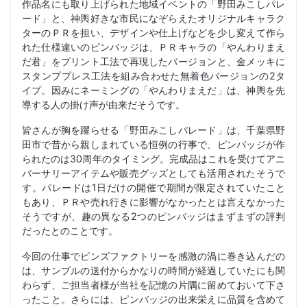
作品名にも取り上げられた地域イベントの「野田みこしパレ
ード」と、神輿好きな市民になぞらえたオリジナルキャラク
ターのＰＲを担い、デザインや仕上げなどを少し変えて作ら
れた仕様違いのピンバッジは、ＰＲキャラの「やんわりまえ
だ君」をプリント工法で再現したバージョンと、金メッキに
スタンププレス工法を組み合わせた無着色バージョンの2タ
イプ。因みにネーミングの「やんわりまえだ」は、神輿を先
導する人の掛け声が由来だそうです。
皆さんが胸を躍らせる「野田みこしパレード」は、千葉県野
田市で昔から親しまれている恒例の行事で、ピンバッジが作
られたのは30周年のタイミング。完成品はこれを受けてアニ
バーサリーアイテムや販売グッズとしても活用されたそうで
す。パレードは1日だけの開催で期間が限定されていたこと
もあり、ＰＲや売れ行きに影響がなかったとは言えなかった
そうですが、趣の異なる2つのピンバッジはまずまずの評判
だったとのことです。
今回の仕事でピンズファクトリーを感激の渦に巻き込んだの
は、サンプルの送付からかなりの時間が経過していたにも関
わらず、ご担当者様が当社を記憶の片隅に留めておいて下さ
ったこと。さらには、ピンバッジの出来栄えに品質を含めて