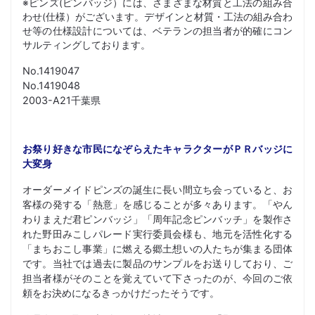
※ピンズ(ピンバッジ）には、さまざまな材質と工法の組み合
わせ(仕様）がございます。デザインと材質・工法の組み合わ
せ等の仕様設計については、ベテランの担当者が的確にコン
サルティングしております。
No.1419047
No.1419048
2003-A21千葉県
お祭り好きな市民になぞらえたキャラクターがＰＲバッジに
大変身
オーダーメイドピンズの誕生に長い間立ち会っていると、お
客様の発する「熱意」を感じることが多々あります。「やん
わりまえだ君ピンバッジ」「周年記念ピンバッチ」を製作さ
れた野田みこしパレード実行委員会様も、地元を活性化する
「まちおこし事業」に燃える郷土想いの人たちが集まる団体
です。当社では過去に製品のサンプルをお送りしており、ご
担当者様がそのことを覚えていて下さったのが、今回のご依
頼をお決めになるきっかけだったそうです。