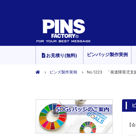
ピンバッジ製作実例
お見積り(無料)
ピンズ製作実例
No.1223 「発達障害児
ピ
【会