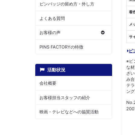
ピンバッジの留め方・外し方
着
よくある質問
メ
お客様の声
サ
PINS FACTORYの特徴
ピ
※ピ
な材
活動状況
ざい
み合
会社概要
テラ
ング
お客様担当スタッフの紹介
No.
20
映画・テレビなどへの協賛活動