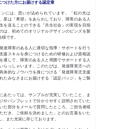
につけた方にお届けする認定章
インには、思いが込められています。「虹の光は
、星は『希望』をあらわしており、障害のある人
生を送ることのできる『共生社会』の実現を目指
のは、初めてのオリジナルデザインのピンズを製
会様です。
発達障害のある人に適切な指導・サポートを行う
支援スキルを身につけるための研修および資格認
を通して、障害のある人と周囲でサポートする人
いらっしゃいます。このたびは、発達障害児への
具体的なノウハウを身につける「発達障害児支援
れたみなさまにお届けする「認定バッジ」をご製
にあたっては、サンプルが充実していたこと、ま
ジやパンフレットで分かりやすく説明されていた
いた部分をメールで質問したところ、ご担当者様
ただき、ご依頼を決めました」とのお言葉をいた
し、また光栄に存じております。