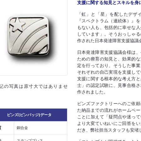
支援に関する知見とスキルを身
「虹」と「星」を配したデザ
『スペクトラム（連続体）』を
もない人も、包括的に幸せな人
しています」。そうおっしゃる
作された日本発達障害支援協議
日本発達障害支援協議会様は、
ための療育の知見と、効果的な
定を行っており、そうした事業
それぞれの自己実現を支援して
支援に関する根本的な考え方と
士」の認定試験に、見事合格さ
上記の写真は原寸大ではありませ
作されました。
ピンズファクトリーへのご依頼
た納品までの流れがホームペー
ピンズ(ピンバッジ)データ
ことに加えて「疑問点や迷って
より大変ていねいにご回答をい
質
銅合金
だき、弊社担当スタッフも安堵
法
スタンププレス