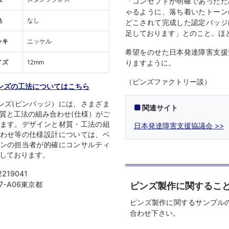
「コンセプトが明確であったた
ゃるように、落ち着いたトーン
色
なし
どこされて完成した認定バッジ
足しております」とのこと。ほ
ッキ
ニッケル
希望をのせた日本発達障害支援
りますように。
イズ
12mm
（ピンズファクトリー談）
ンズの工法についてはこちら
ンズ(ピンバッジ）には、さまざま
関連サイト
質と工法の組み合わせ(仕様）がご
ます。デザインと材質・工法の組
日本発達障害支援協議会
わせ等の仕様設計については、ベ
ンの担当者が的確にコンサルティ
しております。
2219041
07-A06東京都
ピンズ製作に関するこ
ピンズ製作に関するサンプル
合わせ下さい。