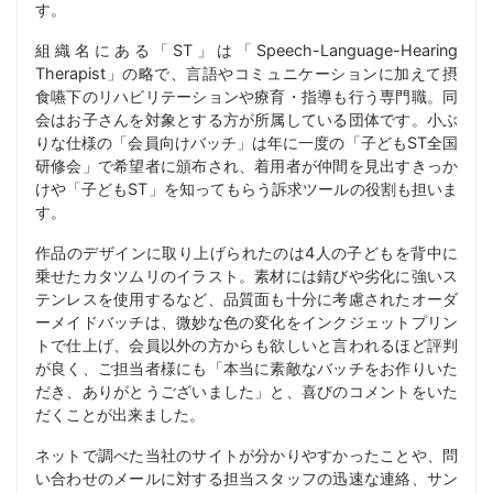
す。
組織名にある「ST」は「Speech-Language-Hearing
Therapist」の略で、言語やコミュニケーションに加えて摂
食嚥下のリハビリテーションや療育・指導も行う専門職。同
会はお子さんを対象とする方が所属している団体です。小ぶ
りな仕様の「会員向けバッチ」は年に一度の「子どもST全国
研修会」で希望者に頒布され、着用者が仲間を見出すきっか
けや「子どもST」を知ってもらう訴求ツールの役割も担いま
す。
作品のデザインに取り上げられたのは4人の子どもを背中に
乗せたカタツムリのイラスト。素材には錆びや劣化に強いス
テンレスを使用するなど、品質面も十分に考慮されたオーダ
ーメイドバッチは、微妙な色の変化をインクジェットプリン
トで仕上げ、会員以外の方からも欲しいと言われるほど評判
が良く、ご担当者様にも「本当に素敵なバッチをお作りいた
だき、ありがとうございました」と、喜びのコメントをいた
だくことが出来ました。
ネットで調べた当社のサイトが分かりやすかったことや、問
い合わせのメールに対する担当スタッフの迅速な連絡、サン