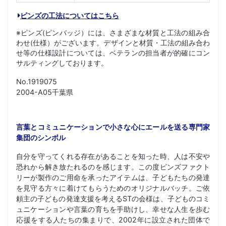
ピンズの工法についてはこちら
※ピンズ(ピンバッジ）には、さまざまな材質と工法の組み合
わせ(仕様）がございます。デザインと材質・工法の組み合わ
せ等の仕様設計については、ベテランの担当者が的確にコン
サルティングしております。
No.1919075
2004-A05千葉県
言葉とコミュニケーションで小さな心にエールを送る専門家
集団のシンボル
自分を守ってくれる存在があることを知った時、人は不安や
恐れから解き放たれるのを感じます。この度ピンズファクト
リーが製作のご用命を承ったアイテムは、子どもたちの発達
を見守る方々に着けてもらうためのオリジナルバッチ。ご依
頼主の子どもの発達支援を考えるSTの会様は、子どものコミ
ュニケーションや言葉の育ちを手助けし、幸せな人生を歩む
応援をする人たちの集まりで、2002年に設立された団体で