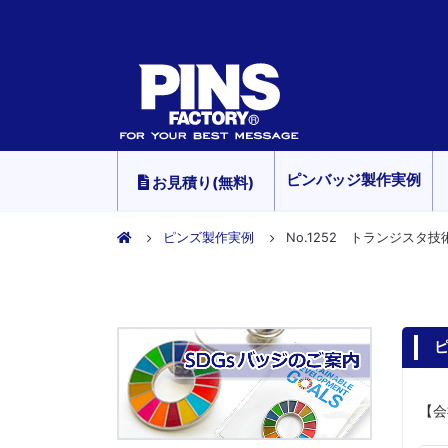
ピンバッジ製作実例
お見積り(無料)
ピンズ製作実例
No.1252 トランジスタ技
ピ
【会