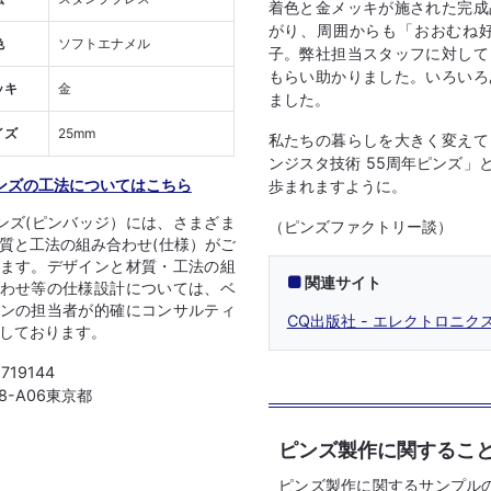
着色と金メッキが施された完成
がり、周囲からも「おおむね
色
ソフトエナメル
子。弊社担当スタッフに対して
もらい助かりました。いろいろ
ッキ
金
ました。
イズ
25mm
私たちの暮らしを大きく変えて
ンジスタ技術 55周年ピンズ
ンズの工法についてはこちら
歩まれますように。
ンズ(ピンバッジ）には、さまざま
（ピンズファクトリー談）
質と工法の組み合わせ(仕様）がご
ます。デザインと材質・工法の組
関連サイト
わせ等の仕様設計については、ベ
ンの担当者が的確にコンサルティ
CQ出版社 - エレクトロニ
しております。
1719144
08-A06東京都
ピンズ製作に関するこ
ピンズ製作に関するサンプル