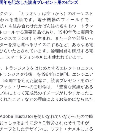
5周年を記念した読者プレゼント用のピンズ
クジラ、「カラオケ」は空（から）のオーケスト
言われる造語です。電子機器のフィールドで、
stor（抵抗）を組み合わせたかばん語の名をもつ「トラン
トロールする重要部品であり、1940年代に実用化
ンジスタラジオ）が生まれ、また一台で部屋いっ
ターを持ち運べるサイズにするなど、あらゆる電
ひらいたとされています。論理回路を構成する電
し、スマートフォンやAIにも使われています。
は、トランジスタをはじめとするエレクトロニクス
トランジスタ技術」を1964年に創刊。エンジニア
。55周年を迎えた記念に、読者プレゼント用のピ
ファクトリーへのご用命は、「豊富な実績がある
プルによって完成品のイメージがしやすかったこ
くれたこと」などの理由によりお決めになられた
be Illustratorを使いなれていなかったので時
おっしゃるように少々ご苦労されたそうですが、
チーフとしたデザインに、ソフトエナメルによる