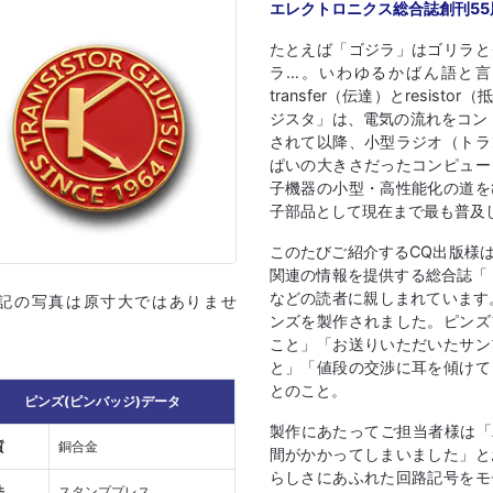
エレクトロニクス総合誌創刊5
たとえば「ゴジラ」はゴリラと
ラ…。いわゆるかばん語と
transfer（伝達）とresi
ジスタ」は、電気の流れをコン
されて以降、小型ラジオ（トラ
ぱいの大きさだったコンピュー
子機器の小型・高性能化の道を
子部品として現在まで最も普及
このたびご紹介するCQ出版様
関連の情報を提供する総合誌「
などの読者に親しまれています
上記の写真は原寸大ではありませ
ンズを製作されました。ピンズ
こと」「お送りいただいたサン
と」「値段の交渉に耳を傾けて
とのこと。
ピンズ(ピンバッジ)データ
製作にあたってご担当者様は「Ado
質
銅合金
間がかかってしまいました」と
らしさにあふれた回路記号をモ
法
スタンププレス