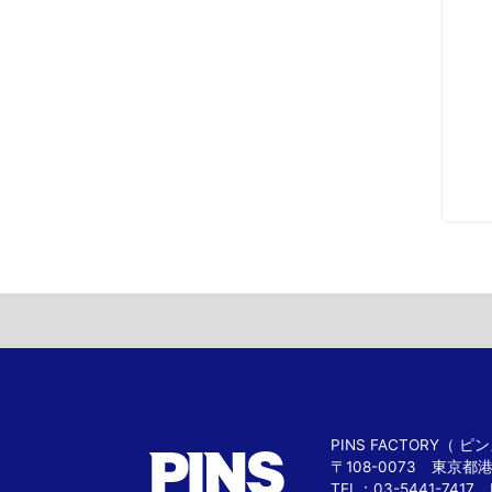
PINS FACTORY（
〒108-0073 東京都
TEL：03-5441-7417 