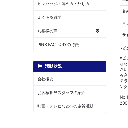
ピンバッジの留め方・外し方
着
よくある質問
メ
お客様の声
サ
PINS FACTORYの特徴
ピ
※ピ
な材
活動状況
ざい
み合
会社概要
テラ
ング
お客様担当スタッフの紹介
No.
20
映画・テレビなどへの協賛活動