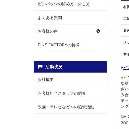
ピンバッジの留め方・外し方
材
よくある質問
工
着
お客様の声
メ
PINS FACTORYの特徴
サ
活動状況
ピ
※ピ
会社概要
な材
ざい
お客様担当スタッフの紹介
み合
テラ
ング
映画・テレビなどへの協賛活動
No.
20