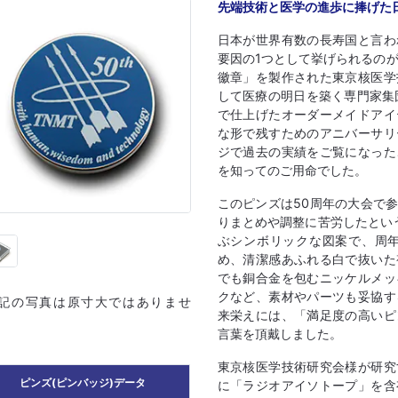
先端技術と医学の進歩に捧げた
日本が世界有数の長寿国と言わ
要因の1つとして挙げられるの
徽章」を製作された東京核医学
して医療の明日を築く専門家集
で仕上げたオーダーメイドアイ
な形で残すためのアニバーサリ
ジで過去の実績をご覧になった
を知ってのご用命でした。
このピンズは50周年の大会で
りまとめや調整に苦労したとい
ぶシンボリックな図案で、周年
め、清潔感あふれる白で抜いた
でも銅合金を包むニッケルメッ
クなど、素材やパーツも妥協す
上記の写真は原寸大ではありませ
来栄えには、「満足度の高いピ
言葉を頂戴しました。
東京核医学技術研究会様が研究
ピンズ(ピンバッジ)データ
に「ラジオアイソトープ」を含