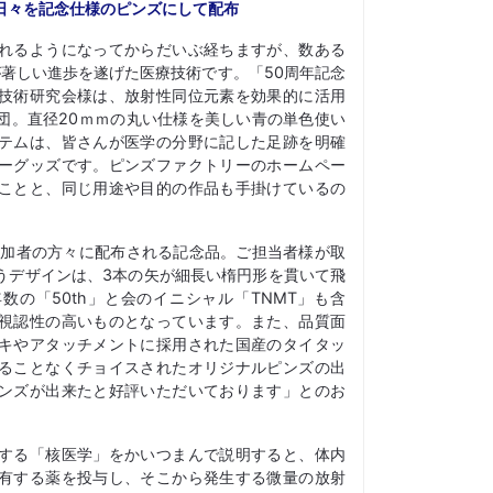
日々を記念仕様のピンズにして配布
れるようになってからだいぶ経ちますが、数ある
が著しい進歩を遂げた医療技術です。「50周年記念
技術研究会様は、放射性同位元素を効果的に活用
団。直径20ｍｍの丸い仕様を美しい青の単色使い
テムは、皆さんが医学の分野に記した足跡を明確
ーグッズです。ピンズファクトリーのホームペー
ことと、同じ用途や目的の作品も手掛けているの
参加者の方々に配布される記念品。ご担当者様が取
うデザインは、3本の矢が細長い楕円形を貫いて飛
数の「50th」と会のイニシャル「TNMT」も含
視認性の高いものとなっています。また、品質面
キやアタッチメントに採用された国産のタイタッ
ることなくチョイスされたオリジナルピンズの出
ンズが出来たと好評いただいております」とのお
する「核医学」をかいつまんで説明すると、体内
有する薬を投与し、そこから発生する微量の放射