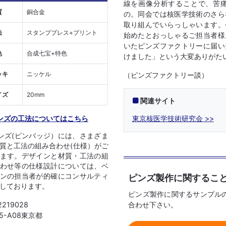
線を画像分析することで、苦
質
銅合金
の。同会では核医学技術のさら
取り組んでいらっしゃいます。
法
スタンププレス+プリント
始めたとおっしゃるご担当者様
いたピンズファクトリーに届い
色
合成七宝+特色
けました」という大変ありがた
ッキ
ニッケル
（ピンズファクトリー談）
イズ
20mm
関連サイト
東京核医学技術研究会
ンズの工法についてはこちら
ンズ(ピンバッジ）には、さまざま
質と工法の組み合わせ(仕様）がご
ます。デザインと材質・工法の組
わせ等の仕様設計については、ベ
ンの担当者が的確にコンサルティ
ピンズ製作に関するこ
しております。
ピンズ製作に関するサンプル
合わせ下さい。
2219028
05-A08東京都