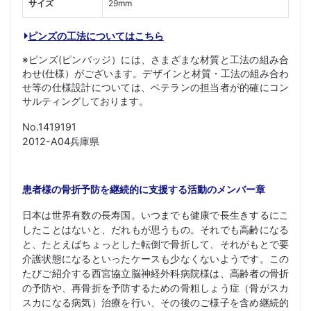
サイズ
29mm
ピンズの工法についてはこちら
※ピンズ(ピンバッジ）には、さまざまな材質と工法の組み合
わせ(仕様）がございます。デザインと材質・工法の組み合わ
せ等の仕様設計については、ベテランの担当者が的確にコン
サルティングしております。
No.1419191
2012-A04兵庫県
患者様の骨折予防を継続的に支援する活動のメンバー章
日本は世界有数の長寿国。いつまでも健康で長生きするにこ
したことはないと、だれもが思うもの。それでも高齢になる
と、たとえばちょっとした転倒で骨折して、それがもとで要
介護状態になるといったケースも少なくないようです。この
たびご紹介する西宮協立脳神経外科病院様は、高齢者の骨折
の予防や、再骨折を予防するための骨粗しょう症（骨がスカ
スカになる病気）治療を行い、その後のご様子を含め継続的