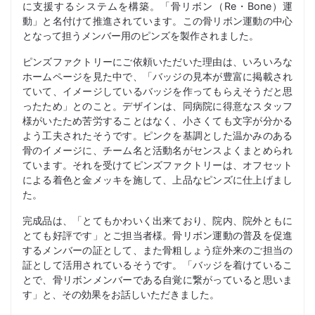
に支援するシステムを構築。「骨リボン（Re・Bone）運
動」と名付けて推進されています。この骨リボン運動の中心
となって担うメンバー用のピンズを製作されました。
ピンズファクトリーにご依頼いただいた理由は、いろいろな
ホームページを見た中で、「バッジの見本が豊富に掲載され
ていて、イメージしているバッジを作ってもらえそうだと思
ったため」とのこと。デザインは、同病院に得意なスタッフ
様がいたため苦労することはなく、小さくても文字が分かる
よう工夫されたそうです。ピンクを基調とした温かみのある
骨のイメージに、チーム名と活動名がセンスよくまとめられ
ています。それを受けてピンズファクトリーは、オフセット
による着色と金メッキを施して、上品なピンズに仕上げまし
た。
完成品は、「とてもかわいく出来ており、院内、院外ともに
とても好評です」とご担当者様。骨リボン運動の普及を促進
するメンバーの証として、また骨粗しょう症外来のご担当の
証として活用されているそうです。「バッジを着けているこ
とで、骨リボンメンバーである自覚に繋がっていると思いま
す」と、その効果をお話しいただきました。