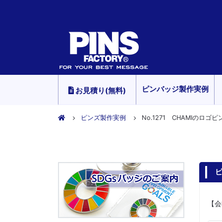
ピンバッジ製作実例
お見積り(無料)
ピンズ製作実例
No.1271 CHAMIのロゴピ
ピ
【会