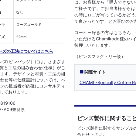
は、お客様から「購入できない
ご様子です。ご担当者様からは
色
なし
の時にロゴが写っているかどう
て良かったです」とお喜びのお
ッキ
ローズゴールド
コーヒー好きの方はもちろん、
イズ
22mm
いただけるChamikodo様
後押しいたします。
ンズの工法についてはこちら
（ピンズファクトリー談）
ンズ(ピンバッジ）には、さまざま
質と工法の組み合わせ(仕様）がご
関連サイト
ます。デザインと材質・工法の組
わせ等の仕様設計については、ベ
CHAMI -Specialty Coffee R
ンの担当者が的確にコンサルティ
しております。
1819106
12-A09奈良県
ピンズ製作に関するこ
ピンズ製作に関するサンプル
合わせ下さい。