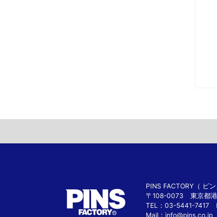
PINS FACTORY（
〒108-0073 東京都
TEL：03-5441-7417 
Mail：
info@pins.co.jp