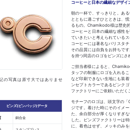
コーヒーと日本の繊細なデザイ
朝の一杯で、すっきりと。ある
とともに過ごすひとときは、慌
るもの。Chamikodo様は
コーヒーと日本の繊細な感性を
ていきたいと考えられているス
コーヒーには著名なバリスタチ
その品質には自負をお持ちです
を持つ同店のロゴをピンズにさ
ご担当者様によると、Chami
タッフの制服にロゴを入れるこ
など印刷できない生地にも装着
上記の写真は原寸大ではありませ
ンセプトカラーであるピンクゴ
ファクトリーにご依頼いただく
モチーフのロゴは、頭文字の「
ピンズ(ピンバッジ)データ
ジです。着けた時にそのイメー
た、余白部分が厚くなりすぎな
質
銅合金
した。ピンズファクトリーは特
に、着色はせず、メッキのみを
法
スタンププレス