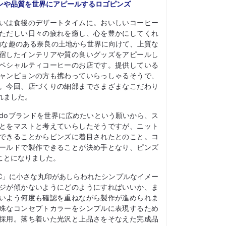
ンや品質を世界にアピールするロゴピンズ
いは食後のデザートタイムに。おいしいコーヒー
ただしい日々の疲れを癒し、心を豊かにしてくれ
歴史的な趣のある奈良の土地から世界に向けて、上質な
宿したインテリアや質の良いグッズをアピールし
ペシャルティコーヒーのお店です。提供している
ャンピョンの方も携わっていらっしゃるそうで、
。今回、店づくりの細部までさまざまなこだわり
れました。
kodoブランドを世界に広めたいという願いから、ス
とをマストと考えていらしたそうですが、ニット
できることからピンズに着目されたとのこと。コ
ールドで製作できることが決め手となり、ピンズ
ことになりました。
C」に小さな丸印があしらわれたシンプルなイメー
ジが傾かないようにどのようにすればいいか、ま
いよう何度も確認を重ねながら製作が進められま
殊なコンセプトカラーをシンプルに表現するため
採用。落ち着いた光沢と上品さをそなえた完成品