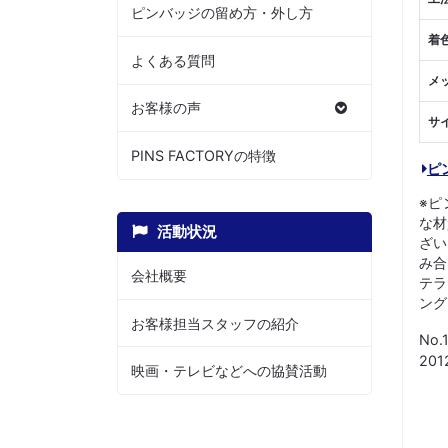
ピンバッジの留め方・外し方
着
よくある質問
メ
お客様の声
サ
PINS FACTORYの特徴
ピ
※ピ
な材
活動状況
ざい
み合
会社概要
テラ
ング
お客様担当スタッフの紹介
No.
20
映画・テレビなどへの協賛活動