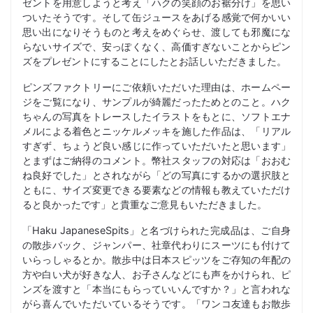
ゼントを用意しようと考え「ハクの笑顔のお裾分け」を思い
ついたそうです。そして缶ジュースをあげる感覚で何かいい
思い出になりそうものと考えをめぐらせ、渡しても邪魔にな
らないサイズで、安っぽくなく、高価すぎないことからピン
ズをプレゼントにすることにしたとお話しいただきました。
ピンズファクトリーにご依頼いただいた理由は、ホームペー
ジをご覧になり、サンプルが綺麗だったためとのこと。ハク
ちゃんの写真をトレースしたイラストをもとに、ソフトエナ
メルによる着色とニッケルメッキを施した作品は、「リアル
すぎず、ちょうど良い感じに作っていただいたと思います」
とまずはご納得のコメント。幣社スタッフの対応は「おおむ
ね良好でした」とされながら「どの写真にするかの選択肢と
ともに、サイズ変更できる要素などの情報も教えていただけ
ると良かったです」と貴重なご意見もいただきました。
「Haku JapaneseSpits」と名づけられた完成品は、ご自身
の散歩バック、ジャンパー、社章代わりにスーツにも付けて
いらっしゃるとか。散歩中は日本スピッツをご存知の年配の
方や白い犬が好きな人、お子さんなどにも声をかけられ、ピ
ンズを渡すと「本当にもらっていいんですか？」と言われな
がら喜んでいただいているそうです。「ワンコ友達もお散歩