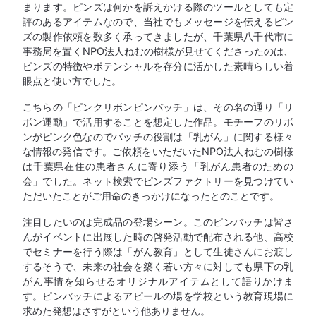
まります。ピンズは何かを訴えかける際のツールとしても定
評のあるアイテムなので、当社でもメッセージを伝えるピン
ズの製作依頼を数多く承ってきましたが、千葉県八千代市に
事務局を置くNPO法人ねむの樹様が見せてくださったのは、
ピンズの特徴やポテンシャルを存分に活かした素晴らしい着
眼点と使い方でした。
こちらの「ピンクリボンピンバッチ」は、その名の通り「リ
ボン運動」で活用することを想定した作品。モチーフのリボ
ンがピンク色なのでバッチの役割は「乳がん」に関する様々
な情報の発信です。ご依頼をいただいたNPO法人ねむの樹様
は千葉県在住の患者さんに寄り添う「乳がん患者のための
会」でした。ネット検索でピンズファクトリーを見つけてい
ただいたことがご用命のきっかけになったとのことです。
注目したいのは完成品の登場シーン。このピンバッチは皆さ
んがイベントに出展した時の啓発活動で配布される他、高校
でセミナーを行う際は「がん教育」として生徒さんにお渡し
するそうで、未来の社会を築く若い方々に対しても県下の乳
がん事情を知らせるオリジナルアイテムとして語りかけま
す。ピンバッチによるアピールの場を学校という教育現場に
求めた発想はさすがという他ありません。